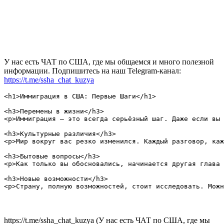
У нас есть ЧАТ по США, где мы общаемся и много полезной
информации. Подпишитесь на наш Telegram-канал:
https://t.me/ssha_chat_kuzya
<h1>Иммиграция в США: Первые Шаги</h1>

<h3>Перемены в жизни</h3>

<p>Иммиграция — это всегда серьёзный шаг. Даже если вы 
<h3>Культурные различия</h3>

<p>Мир вокруг вас резко изменился. Каждый разговор, каж
<h3>Бытовые вопросы</h3>

<p>Как только вы обосновались, начинается другая глава 
<h3>Новые возможности</h3>

https://t.me/ssha_chat_kuzya (У нас есть ЧАТ по США, где мы