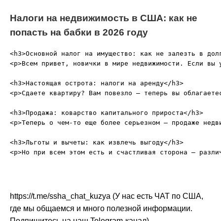
Налоги на недвижимость в США: как не
попасть на бабки в 2026 году
<h3>Основной налог на имущество: как не залезть в долг
<p>Всем привет, новички в мире недвижимости. Если вы 
<h3>Настоящая острота: налоги на аренду</h3>

<p>Сдаете квартиру? Вам повезло — теперь вы облагаете
<h3>Продажа: коварство капитального прироста</h3>

<p>Теперь о чем-то еще более серьезном — продаже недв
<h3>Льготы и вычеты: как извлечь выгоду</h3>

https://t.me/ssha_chat_kuzya (У нас есть ЧАТ по США,
где мы общаемся и много полезной информации.
Подпишитесь на наш Telegram-канал)