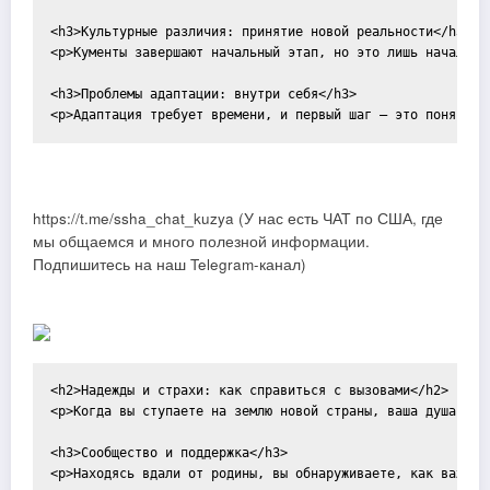
<h3>Культурные различия: принятие новой реальности</h3>

<p>Кументы завершают начальный этап, но это лишь начало. 
<h3>Проблемы адаптации: внутри себя</h3>

https://t.me/ssha_chat_kuzya (У нас есть ЧАТ по США, где
мы общаемся и много полезной информации.
Подпишитесь на наш Telegram-канал)
<h2>Надежды и страхи: как справиться с вызовами</h2>

<p>Когда вы ступаете на землю новой страны, ваша душа нап
<h3>Сообщество и поддержка</h3>

<p>Находясь вдали от родины, вы обнаруживаете, как важна 