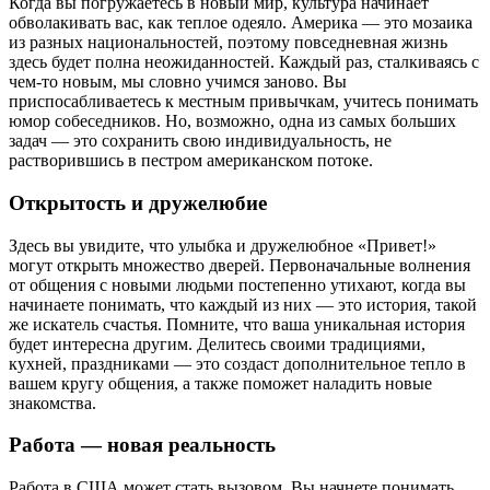
Когда вы погружаетесь в новый мир, культура начинает
обволакивать вас, как теплое одеяло. Америка — это мозаика
из разных национальностей, поэтому повседневная жизнь
здесь будет полна неожиданностей. Каждый раз, сталкиваясь с
чем-то новым, мы словно учимся заново. Вы
приспосабливаетесь к местным привычкам, учитесь понимать
юмор собеседников. Но, возможно, одна из самых больших
задач — это сохранить свою индивидуальность, не
растворившись в пестром американском потоке.
Открытость и дружелюбие
Здесь вы увидите, что улыбка и дружелюбное «Привет!»
могут открыть множество дверей. Первоначальные волнения
от общения с новыми людьми постепенно утихают, когда вы
начинаете понимать, что каждый из них — это история, такой
же искатель счастья. Помните, что ваша уникальная история
будет интересна другим. Делитесь своими традициями,
кухней, праздниками — это создаст дополнительное тепло в
вашем кругу общения, а также поможет наладить новые
знакомства.
Работа — новая реальность
Работа в США может стать вызовом. Вы начнете понимать,