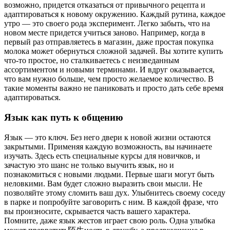
возможно, придется отказаться от привычного рецепта и
адаптироваться к новому окружению. Каждый рутина, каждое
утро — это своего рода эксперимент. Легко забыть, что на
новом месте придется учиться заново. Например, когда в
первый раз отправляетесь в магазин, даже простая покупка
молока может обернуться сложной задачей. Вы хотите купить
что-то простое, но сталкиваетесь с неизведанным
ассортиментом и новыми терминами. И вдруг оказывается,
что вам нужно больше, чем просто желаемое количество. В
такие моменты важно не паниковать и просто дать себе время
адаптироваться.
Язык как путь к общению
Язык — это ключ. Без него двери к новой жизни остаются
закрытыми. Применяя каждую возможность, вы начинаете
изучать. Здесь есть специальные курсы для новичков, и
зачастую это шанс не только выучить язык, но и
познакомиться с новыми людьми. Первые шаги могут быть
неловкими. Вам будет сложно выразить свои мысли. Не
позволяйте этому сломить ваш дух. Улыбнитесь своему соседу
в парке и попробуйте заговорить с ним. В каждой фразе, что
вы произносите, скрывается часть вашего характера.
Помните, даже язык жестов играет свою роль. Одна улыбка