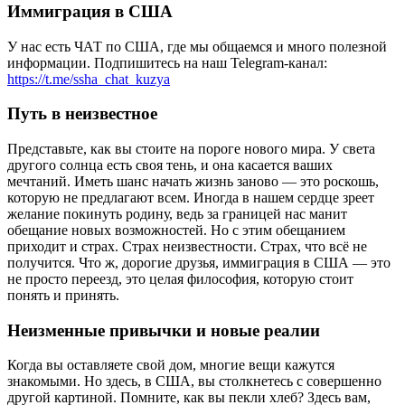
Иммиграция в США
У нас есть ЧАТ по США, где мы общаемся и много полезной
информации. Подпишитесь на наш Telegram-канал:
https://t.me/ssha_chat_kuzya
Путь в неизвестное
Представьте, как вы стоите на пороге нового мира. У света
другого солнца есть своя тень, и она касается ваших
мечтаний. Иметь шанс начать жизнь заново — это роскошь,
которую не предлагают всем. Иногда в нашем сердце зреет
желание покинуть родину, ведь за границей нас манит
обещание новых возможностей. Но с этим обещанием
приходит и страх. Страх неизвестности. Страх, что всё не
получится. Что ж, дорогие друзья, иммиграция в США — это
не просто переезд, это целая философия, которую стоит
понять и принять.
Неизменные привычки и новые реалии
Когда вы оставляете свой дом, многие вещи кажутся
знакомыми. Но здесь, в США, вы столкнетесь с совершенно
другой картиной. Помните, как вы пекли хлеб? Здесь вам,