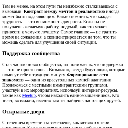
Тем не менее, на этом пути ты неизбежно сталкиваешься с
вызовами.
Контраст между мечтой и реальностью
иногда
может быть подавляющим. Важно помнить, что каждая
трудность — это возможность для роста. Если ты не
получаешь желаемую работу, подумай, как это может
привести к чему-то лучшему. Самое главное — не тратить
время на сожаления, а сконцентрироваться на том, что ты
можешь сделать для улучшения своей ситуации.
Поддержка сообщества
Став частью нового общества, ты понимаешь, что поддержка
— это не просто слова. Возможно, всегда будут люди, которые
помогут тебе в трудную минуту.
Формирование сети
знакомств
— один из краеугольных камней адаптации.
Познакомься с местными иммигрантскими группами,
участвуй в их мероприятиях, используй интернет-ресурсы,
такие как
Meetup
, чтобы находить единомышленников. Кто
знает, возможно, именно там ты найдешь настоящих друзей.
Открытые двери
С течением времени ты замечаешь, как меняются твои
восприятия. Каждая новая встреча, опыт, победа и даже