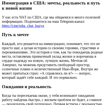
Иммиграция в США: мечты, реальность и путь
к новой жизни
У нас есть ЧАТ по США, где мы общаемся и много полезной
информации. Подпишитесь на наш Telegram-канал:
https://t.me/ssha_chat_kuzya
Путь к мечте
Каждый, кто решается на иммиграцию, понимает, что это не
просто шаг, а целая история со своими героями, страстями и
переживаниями. Это история о том, как ты покидаешь родные
места, оставляешь привычный уклад жизни и ворочаешь в
сердце надежду на новую, лучшую жизнь. Мечтая об
Америке, ты можешь представить свободный простор,
солнечные пляжи и величественный Нью-Йорк. Внутри же
может прятаться страх: «А справлюсь ли я?» — вопрос,
который задаёт себе каждый. И это нормально.
Ожидания и реальность
Когда ты пересекаешь океан, у тебя возникают ожидания:
работу найдешь быстро, с жильем проблем не будет, а главное
— реализуешь свой потенциал. Первая встреча с реальностью