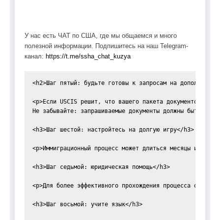
У нас есть ЧАТ по США, где мы общаемся и много
полезной информации. Подпишитесь на наш Telegram-
канал:
https://t.me/ssha_chat_kuzya
<h2>Шаг пятый: будьте готовы к запросам на дополнительн
<p>Если USCIS решит, что вашего пакета документов недо
Не забывайте: запрашиваемые документы должны быть имен
<h3>Шаг шестой: настройтесь на долгую игру</h3>

<p>Иммиграционный процесс может длиться месяцы и даже 
<h3>Шаг седьмой: юридическая помощь</h3>

<p>Для более эффективного прохождения процесса обратит
<h3>Шаг восьмой: учите язык</h3>
