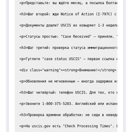
<p>Представьте: вы ждёте месяц, а посылка болтается в 
<h3>Шаг второй: жди Notice of Action (I-797C) с receipt
<p>Документы дошли? USCIS их ковыряет 1-3 недели — и б
<p>Статусы простые: "Case Received" — приняли, "Finger
<h3>Шаг третий: проверка статуса иммиграционного дела о
<p>Гуглите "case status USCIS" — первая ссылка egov.us
<div class="warning"><strong>Внимание!</strong> Не вер
<p>Обновления не мгновенные — иногда задержки из-за ba
<h3>Шаг четвёртый: телефон USCIS. Для тех, кто не довер
<p>Звоните 1-800-375-5283. Английский или испанский — 
<h3>Проверка времени обработки: не сиди в неведении</h3
<p>На uscis.gov есть "Check Processing Times". Выберит