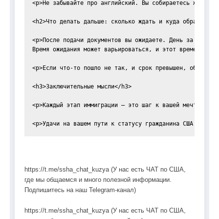
<p>Не забывайте про английский. Вы собираетесь жить и 
<h2>Что делать дальше: сколько ждать и куда обращаться<
<p>После подачи документов вы ожидаете. День за днём. 
Время ожидания может варьироваться, и этот временной п
<p>Если что-то пошло не так, и срок превышен, обратите
<h3>Заключительные мысли</h3>

<p>Каждый этап иммиграции — это шаг к вашей мечте. Нич
https://t.me/ssha_chat_kuzya (У нас есть ЧАТ по США,
где мы общаемся и много полезной информации.
Подпишитесь на наш Telegram-канал)
https://t.me/ssha_chat_kuzya (У нас есть ЧАТ по США,