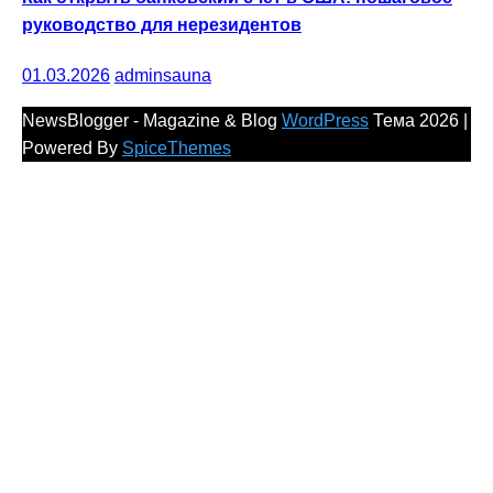
руководство для нерезидентов
01.03.2026
adminsauna
NewsBlogger - Magazine & Blog
WordPress
Тема 2026 |
Powered By
SpiceThemes