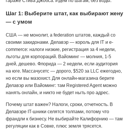
гараже Стива Джобса. Идем по шагам, без воды.
Шаг 1: Выберите штат, как выбирают жену
— с умом
США — не монолит, а federation штатов, каждый со
своими закидонами. Делавэр — король для IT и e-
commerce: налоги низкие, регистрация за 4 недели,
льготы для корпораций. Вайоминг — молния, 1-5
дней, дешево. Флорида — 2 недели, если аудитория
на юге. Массачусетс — дорого, $520 за LLC ежегодно,
но если вы мазохист. Для онлайн-магазина берите
Делавэр или Вайоминг: там Registered Agent можно
нанять онлайн, и никто не будет ныть про адрес.
Почему штат важен? Налоги, сроки, отчетность. В
Делавэре IT-шники селятся толпами, потому что
франдли к бизнесу. Не выбирайте Калифорнию — там
регуляции как в Совке, плюс земля трясется.