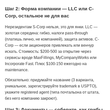
Шаг 2: Форма компании — LLC или C-
Corp, остальное не для вас
Нерезидентам S-Corp нельзя, это для янки. LLC —
золотая середина: гибко, налоги pass-through
(платишь лично, не компанией), защита активов. C-
Corp — если акционеров привлекать или венчур
искать. Стоимость: $200-500 за открытие через
сервисы вроде MaxFillings, MyCompanyWorks или
Incorporate Fast. Плюс $100-150 ежегодно на
maintenance.
Обязательно: придумайте название (3 варианта,
уникальное, зарегистрируйте trademark в USPTO),
укажите registered agent (типа почтальона от штата,
без него компанию закроют).
Шаг 3: Документы — соберите, как грибы