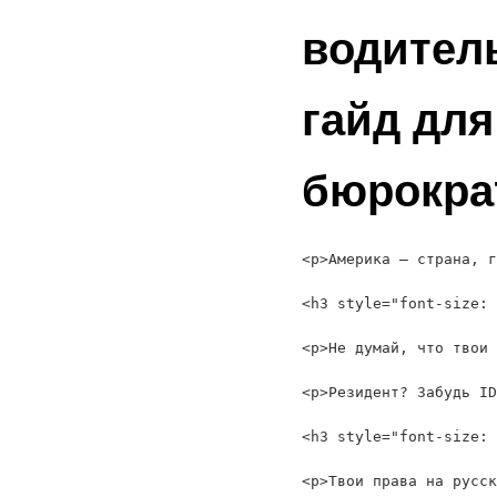
водитель
гайд для
бюрокра
<p>Америка — страна, г
<h3 style="font-size: 
<p>Не думай, что твои 
<p>Резидент? Забудь ID
<h3 style="font-size: 
<p>Твои права на русск