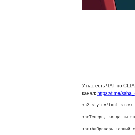
У нас есть ЧАТ по США
канал:
https://t.me/ssha
<h2 style="font-size: 
<p>Теперь, когда ты зн
<p><b>Проверь точный с