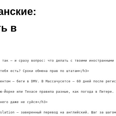
анские:
ть в
 так — и сразу вопрос: что делать с твоими иностранными 
тебя есть? Сроки обмена прав по штатам</h3>

ентом — беги в DMV. В Массачусетсе — 60 дней после регис
ю-Йорке или Техасе правила разные, как погода в Питере. 
него даже не суйся</h3>

slation — заверенный перевод на английский. Шаг за шагом