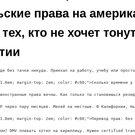
ские права на америк
 тех, кто не хочет тону
тии
де без тачки никуда. Приехал на работу, учебу или просто
1.8em; margin-top: 2em; color: #c00;">Сколько времени у 
иностранные права вечны. Как только ты становишься резид
P через пару месяцев. Меняй на местные. В Калифорнии, Нь
1.8em; margin-top: 2em; color: #c00;">Перевод прав: без 
ом? DMV плевать хотел на кириллицу. Нужен certified tran