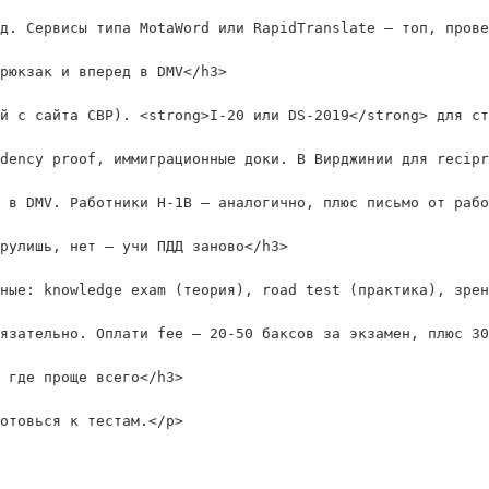
д. Сервисы типа MotaWord или RapidTranslate — топ, прове
рюкзак и вперед в DMV</h3>

й с сайта CBP). <strong>I-20 или DS-2019</strong> для ст
dency proof, иммиграционные доки. В Вирджинии для recipr
 в DMV. Работники H-1B — аналогично, плюс письмо от рабо
рулишь, нет — учи ПДД заново</h3>

ные: knowledge exam (теория), road test (практика), зрен
язательно. Оплати fee — 20-50 баксов за экзамен, плюс 30
 где проще всего</h3>

отовься к тестам.</p>
