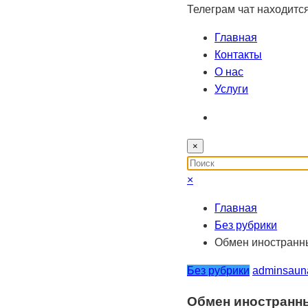
Телеграм чат находитс
Главная
Контакты
О нас
Услуги
×
×
Главная
Без рубрики
Обмен иностранны
Без рубрики
adminsaun
Обмен иностранны