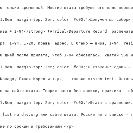
о только временный. Многие штаты требуют его плюс перево
1.8em; margin-top: 2em; color: #c00;">Документы: собери 
иза + I-94</strong> (Arrival/Departure Record, распечата
рт, I-94, I-20, права, адрес. В Огайо — виза, I-94, resi
0 дней после прилета, чтоб I-94 обновилась, хватай SSN и
1.8em; margin-top: 2em; color: #c00;">Экзамены: сдашь — 
Канада, Южная Корея и т.д.) — только vision test. Осталь
н на сайте штата. Теория часто без записи, практика — об
1.8em; margin-top: 2em; color: #c00;">Штаты в сравнении:
 list на dmv.org или сайте штата. Россия не в списке — г
ие по срокам и требованиям:</p>
