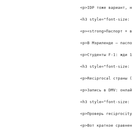
<p>IDP тоже вариант, н
<h3 style="font-size: 
<p><strong>Паспорт + в
<p>В Мэриленде — паспо
<p>Студенты F-1: жди 1
<h3 style="font-size: 
<p>Reciprocal страны (
<p>Запись в DMV: онлай
<h3 style="font-size: 
<p>Проверь reciprocity
<p>Вот краткое сравнен