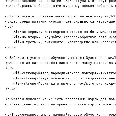
<h2>Образование за границей: как вступить в новую реал
<p>Разбираясь с бесплатными курсами, нельзя забывать 
<h3>Где искать: платные плюсы и бесплатные минусы</h3>
<p>Да, среди платных курсов тоже скрываются настоящие
<ol>

    <li>Во-первых, <strong>посмотрите на бонусы</stro
    <li>Во-вторых, изучайте <strong>обратную связь</s
    <li>В-третьих, выясняйте, <strong>где ваши собесе
</ol>

<h3>Секреты успешного обучения: методы будет с вами</h
<p>Не все из нас способны запоминать массу материала 
<ul>

    <li><strong>Метод периодического повторения</stro
    <li><strong>Визуализация</strong>: создавайте мен
    <li><strong>Практика и применение</strong>: кажду
</ul>

<h3>Итоги поиска: какие есть бесплатные курсы для повы
<p>Важно учесть, что сам процесс поиска курсов может 