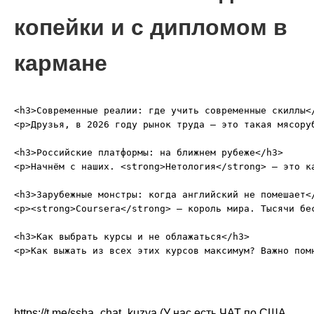
копейки и с дипломом в
кармане
<h3>Современные реалии: где учить современные скиллы</
<p>Друзья, в 2026 году рынок труда – это такая мясору
<h3>Российские платформы: на ближнем рубеже</h3>

<p>Начнём с наших. <strong>Нетология</strong> – это к
<h3>Зарубежные монстры: когда английский не помешает</
<p><strong>Coursera</strong> – король мира. Тысячи бе
<h3>Как выбрать курсы и не облажаться</h3>

https://t.me/ssha_chat_kuzya (У нас есть ЧАТ по США,