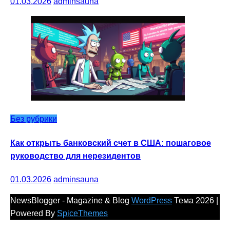
01.03.2026
adminsauna
Без рубрики
Как открыть банковский счет в США: пошаговое
руководство для нерезидентов
01.03.2026
adminsauna
NewsBlogger - Magazine & Blog
WordPress
Тема 2026 |
Powered By
SpiceThemes