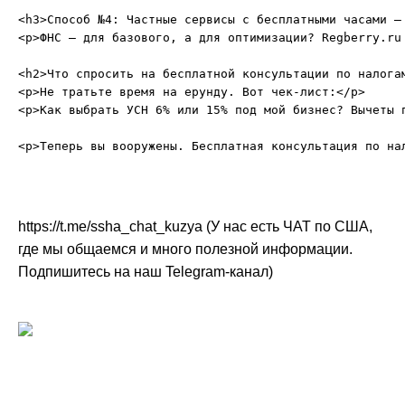
<h3>Способ №4: Частные сервисы с бесплатными часами — 
<p>ФНС — для базового, а для оптимизации? Regberry.ru
<h2>Что спросить на бесплатной консультации по налогам
<p>Не тратьте время на ерунду. Вот чек-лист:</p>

<p>Как выбрать УСН 6% или 15% под мой бизнес? Вычеты 
https://t.me/ssha_chat_kuzya (У нас есть ЧАТ по США,
где мы общаемся и много полезной информации.
Подпишитесь на наш Telegram-канал)