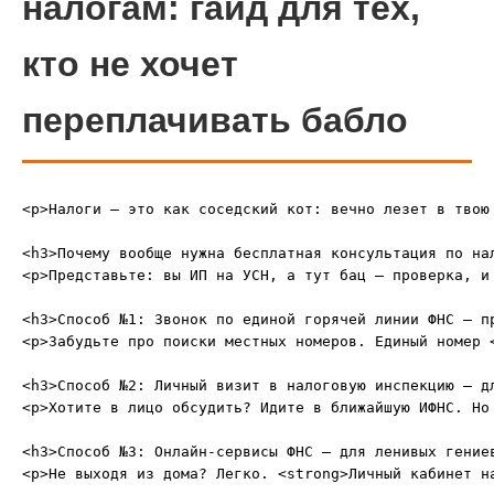
налогам: гайд для тех,
кто не хочет
переплачивать бабло
<p>Налоги — это как соседский кот: вечно лезет в твою
<h3>Почему вообще нужна бесплатная консультация по нал
<p>Представьте: вы ИП на УСН, а тут бац — проверка, и
<h3>Способ №1: Звонок по единой горячей линии ФНС — пр
<p>Забудьте про поиски местных номеров. Единый номер 
<h3>Способ №2: Личный визит в налоговую инспекцию — дл
<p>Хотите в лицо обсудить? Идите в ближайшую ИФНС. Но
<h3>Способ №3: Онлайн-сервисы ФНС — для ленивых гениев
<p>Не выходя из дома? Легко. <strong>Личный кабинет н