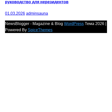
руководство для нерезидентов
01.03.2026
adminsauna
NewsBlogger - Magazine & Blog
WordPress
Тема 2026 |
Powered By
SpiceThemes