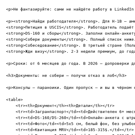
<p>Не фантазируйте: сами не найдёте работу в LinkedIn
<p><strong>Найди работодателя</strong>. Для H-1B — ам
<strong>Петиция в USCIS</strong>. Работодатель подаёт
<strong>DS-160 и сборы</strong>. Заполни онлайн-анкет
<strong>Собери документы</strong>. Полный список ниже
<strong>Собеседование</strong>. В третьей стране (Пол
<strong>Жди визу</strong>. 2-3 недели премиум, до года
<p>Сроки: от 6 месяцев до года. В 2026 — допроверки дл
<h3>Документы: не собери — получи отказ в лоб</h3>

<p>Консулы — параноики. Один пропуск — и вы в чёрном 
<table>

    <tr><th>Документ</th><th>Детали</th></tr>

    <tr><td>Загранпаспорт</td><td>Действителен 6+ меся
    <tr><td>DS-160/DS-260</td><td>Онлайн-анкета с штри
    <tr><td>Фото</td><td>5x5 см, белый фон, без улыбок
    <tr><td>Квитанция MRV</td><td>185-315$.</td></tr>
