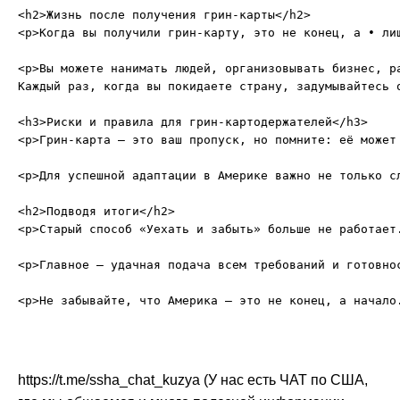
<h2>Жизнь после получения грин-карты</h2>

<p>Когда вы получили грин-карту, это не конец, а • ли
<p>Вы можете нанимать людей, организовывать бизнес, р
Каждый раз, когда вы покидаете страну, задумывайтесь о
<h3>Риски и правила для грин-картодержателей</h3>

<p>Грин-карта — это ваш пропуск, но помните: её может
<p>Для успешной адаптации в Америке важно не только с
<h2>Подводя итоги</h2>

<p>Старый способ «Уехать и забыть» больше не работает
<p>Главное — удачная подача всем требований и готовно
https://t.me/ssha_chat_kuzya (У нас есть ЧАТ по США,