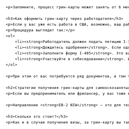
<p>Запомните, процесс грин-карты может занять от 6 ме
<h3>Как оформить грин-карту через работодателя</h3>

<p>Если у вас уже есть работа в США, возможно, ваш раб
<p>Процедура выглядит так:</p>

<ol>

    <li><strong>Работодатель должен подать петицию I-
    <li><strong>Дождитесь одобрения</strong>. Если од
    <li><strong>Заполните форму I-485</strong>. Это в
    <li><strong>Участвуйте в собеседовании</strong>. 
</ol>

<p>При этом от вас потребуется ряд документов, в том 
<h2>Стратегии получения грин-карты для самооскозанятых
<p>Если вы предприниматель или фрилансер, у вас тоже е
<p>Направление <strong>EB-2 NIW</strong> — это для те
<h3>Сколько это стоит?</h3>

<p>Как и в случае получения визы, за грин-карту вы та