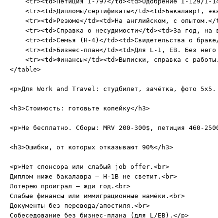
    <tr><td>Петиция I-797</td><td>Одобрение I-129/I-14
    <tr><td>Дипломы/сертификаты</td><td>Бакалавр+, эва
    <tr><td>Резюме</td><td>На английском, с опытом.</t
    <tr><td>Справка о несудимости</td><td>За год, на в
    <tr><td>Семья (H-4)</td><td>Свидетельства о браке/
    <tr><td>Бизнес-план</td><td>Для L-1, EB. Без него 
    <tr><td>Финансы</td><td>Выписки, справка с работы.
</table>

<p>Для Work and Travel: студбилет, зачётка, фото 5x5.
<h3>Стоимость: готовьте копейку</h3>

<p>Не бесплатно. Сборы: MRV 200-300$, петиция 460-250
<h3>Ошибки, от которых отказывают 90%</h3>

<p>Нет спонсора или слабый job offer.<br>

Диплом ниже бакалавра — H-1B не светит.<br>

Лотерею проиграл — жди год.<br>

Слабые финансы или иммиграционные намёки.<br>

Документы без перевода/апостиля.<br>

Собеседование без бизнес-плана (для L/EB).</p>
