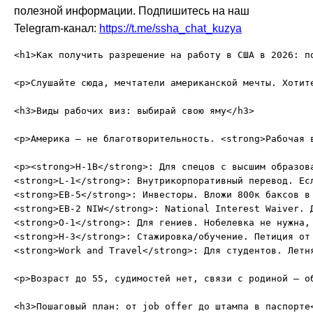
полезной информации. Подпишитесь на наш
Telegram-канал:
https://t.me/ssha_chat_kuzya
<h1>Как получить разрешение на работу в США в 2026: п
<p>Слушайте сюда, мечтатели американской мечты. Хотит
<h3>Виды рабочих виз: выбирай свою яму</h3>

<p>Америка — не благотворительность. <strong>Рабочая 
<p><strong>H-1B</strong>: Для спецов с высшим образов
<strong>L-1</strong>: Внутрикорпоративный перевод. Ес
<strong>EB-5</strong>: Инвесторы. Вложи 800к баксов в
<strong>EB-2 NIW</strong>: National Interest Waiver. 
<strong>O-1</strong>: Для гениев. Нобелевка не нужна,
<strong>H-3</strong>: Стажировка/обучение. Петиция от 
<strong>Work and Travel</strong>: Для студентов. Летн
<p>Возраст до 55, судимостей нет, связи с родиной — об
<h3>Пошаговый план: от job offer до штампа в паспорте<