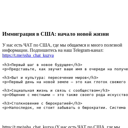
Иммиграция в США: начало новой жизни
У нас есть ЧАТ по США, где мы общаемся и много полезной
информации. Подпишитесь на наш Telegram-канал:
https://t.me/ssha_chat_kuzya
<h3>Первый шаг в новое будущее</h3>

<p>Представьте, как звучит ваше имя в очереди на получе
<h3>Быт и культура: пересечение миров</h3>

<p>Первый день на новой земле — это как глоток свежего 
<h3>Социальная жизнь и связь с сообществом</h3>

<p>Общение с местными — это также своего рода искусство
<h3>Столкновение с бюрократией</h3>

https://t.me/ssha_chat_kuzya (У нас есть ЧАТ по США, где мы