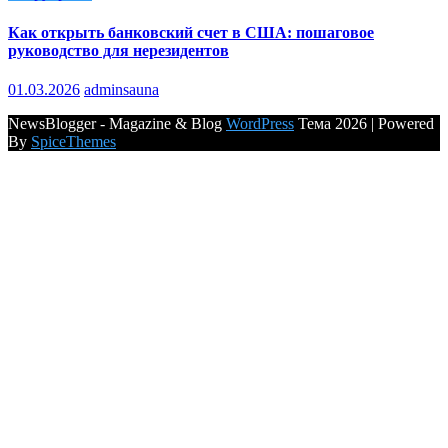
Как открыть банковский счет в США: пошаговое
руководство для нерезидентов
01.03.2026
adminsauna
NewsBlogger - Magazine & Blog
WordPress
Тема 2026 | Powered
By
SpiceThemes