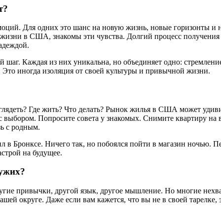
т?
моций. Для одних это шанс на новую жизнь, новые горизонты и н
 жизни в США, знакомы эти чувства. Долгий процесс получения 
адеждой.
аг. Каждая из них уникальна, но объединяет одно: стремление 
ь. Это иногда изоляция от своей культуры и привычной жизни.
глядеть? Где жить? Что делать? Рынок жилья в США может удив
 выбором. Попросите совета у знакомых. Снимите квартиру на в
зь с родным.
л в Бронксе. Ничего так, но побоялся пойти в магазин ночью. П
строй на будущее.
чужих?
Другие привычки, другой язык, другое мышление. Но многие нех
ашей округе. Даже если вам кажется, что вы не в своей тарелке,