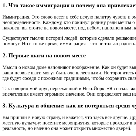
1. Что такое иммиграция и почему она привлекае
Иммиграция. Это слово несет в себе целую палитру чувств и э
неопределенность. Каждому, кто покинул родину ради мечты о
наконец, вы стоите на новом месте, под небом, наполненным н
Существуют тысячи историй людей, которые сделали решающий ш
помогут. Но в то же время, иммиграция – это не только радост
2. Первые шаги на новом месте
Мысли о новом доме наполняют воображение. Как он будет вы
ваши первые шаги могут быть очень лестными. Не торопитесь с
где будут соседи с похожими традициями, чтобы сохранить свя
Так говорил мой друг, переехавший в Нью-Йорк: «Я сначала жи
впечатления имеют огромное значение. Они определяют ваш на
3. Культура и общение: как не потеряться среди 
Вы пришли в новую страну, и кажется, что здесь все другие. 
местную культуру: посетите мероприятия, которые проходят в в
реальность, но именно она может открыть множество дверей.