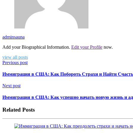
adminsauna
Add your Biographical Information.
Edit your Profile
now.
view all posts
Previous post
Иммиграция в США: Как Побороть Страхи и Найти Счасть
Next post
Иммиграция в США: Как успешно начать новую жизнь и а
Related Posts