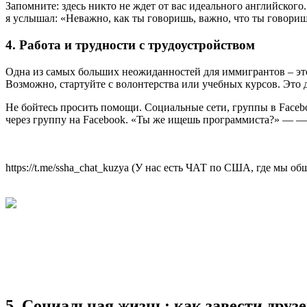
Запомните: здесь никто не ждет от вас идеального английского
я услышал: «Неважно, как ты говоришь, важно, что ты говори
4. Работа и трудности с трудоустройством
Одна из самых больших неожиданностей для иммигрантов – это п
Возможно, стартуйте с волонтерства или учебных курсов. Это 
Не бойтесь просить помощи. Социальные сети, группы в Faceb
через группу на Facebook. «Ты же ищешь программиста?» — — т
https://t.me/ssha_chat_kuzya (У нас есть ЧАТ по США, где мы 
5. Социальная жизнь: как завести друз