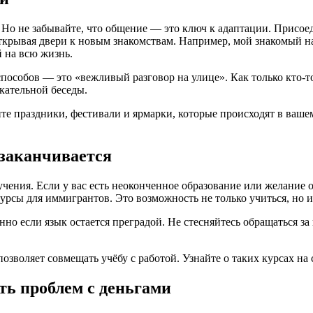
у. Но не забывайте, что общение — это ключ к адаптации. Присое
 открывая двери к новым знакомствам. Например, мой знакомый 
й на всю жизнь.
способов — это «вежливый разговор на улице». Как только кто-т
екательной беседы.
те праздники, фестивали и ярмарки, которые происходят в вашем
 заканчивается
ения. Если у вас есть неоконченное образование или желание 
рсы для иммигрантов. Это возможность не только учиться, но и
нно если язык остается преградой. Не стесняйтесь обращаться 
озволяет совмещать учёбу с работой. Узнайте о таких курсах на
ть проблем с деньгами