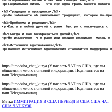
<h2>Социальная жизнь и местные сообщества</h2>

<p>Социальная жизнь — это еще одна грань вашего нового 
<h3>Традиции и праздники</h3>

<p>Не забывайте об уникальных традициях, которые по-пре
<h3>Проблемы и решения</h3>

<p>Как и в любой другой стране, быстро столкнувшись с т
<h2>Когда и как возвращаться домой</h2>

<p>Не исключено, что рано или поздно возникнет мысль о 
<h3>Источники вдохновения</h3>

https://t.me/ssha_chat_kuzya (У нас есть ЧАТ по США, где мы
общаемся и много полезной информации. Подпишитесь на
наш Telegram-канал)
https://t.me/ssha_chat_kuzya (У нас есть ЧАТ по США, где мы
общаемся и много полезной информации. Подпишитесь на
наш Telegram-канал)
Метка
ИММИГРАЦИЯ В США
ПЕРЕЕЗД В США
США ЧАТ
США ЧАТ КУЗЯ