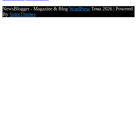
NewsBlogger - Magazine & Blog
WordPress
Тема 2026 | Powered
By
SpiceThemes