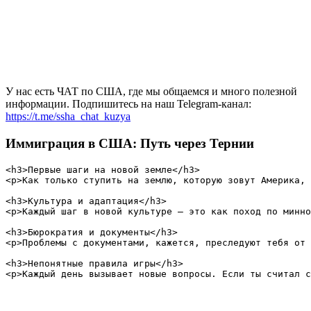
У нас есть ЧАТ по США, где мы общаемся и много полезной
информации. Подпишитесь на наш Telegram-канал:
https://t.me/ssha_chat_kuzya
Иммиграция в США: Путь через Тернии
<h3>Первые шаги на новой земле</h3>

<p>Как только ступить на землю, которую зовут Америка, 
<h3>Культура и адаптация</h3>

<p>Каждый шаг в новой культуре — это как поход по минно
<h3>Бюрократия и документы</h3>

<p>Проблемы с документами, кажется, преследуют тебя от 
<h3>Непонятные правила игры</h3>
