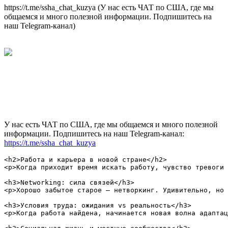
https://t.me/ssha_chat_kuzya (У нас есть ЧАТ по США, где мы
общаемся и много полезной информации. Подпишитесь на
наш Telegram-канал)
У нас есть ЧАТ по США, где мы общаемся и много полезной
информации. Подпишитесь на наш Telegram-канал:
https://t.me/ssha_chat_kuzya
<h2>Работа и карьера в новой стране</h2>

<p>Когда приходит время искать работу, чувство тревоги 
<h3>Networking: сила связей</h3>

<p>Хорошо забытое старое — нетворкинг. Удивительно, но 
<h3>Условия труда: ожидания vs реальность</h3>

<p>Когда работа найдена, начинается новая волна адаптац