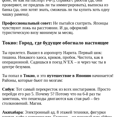
фоне, не как на паспорт РФ!), справка с работы (да, они
проверяют, не придешь ли ты иммигрировать), выписка из
банка (да, они хотят знать, сможешь ли ты купить хоть одну
чашку рамена).
Профессиональный совет:
Не пытайся схитрить. Японцы
чувствуют ложь на расстоянии. И да, оформляй
туристическую визу минимум за месяц.
Токио: Город, где будущее обогнало настоящее
Ты прилетел. Вышел в аэропорту Нарита. Первый шок:
тишина. Никакого хаоса, криков, пробок. Чистота, как в
операционной. Садишься в поезд N’EX – и через час ты в
центре безумия.
Ты попал в
Токио
, и это
путешествие в Японию
начинается!
Районы, которые бьют по мозгам:
Сибуя
: Тот самый перекресток из всех инстаграмов. Просто
перейди его раз 5. Почему 5? Потому что на 6-й раз ты
заметишь, что пешеходы двигаются как стая рыб – без
столкновений. Магия.
Акихабара
: Электронный ад. 8 этажей техники, фигурки
хентая, кафе с горничными. Главное – не покупай там айфон.