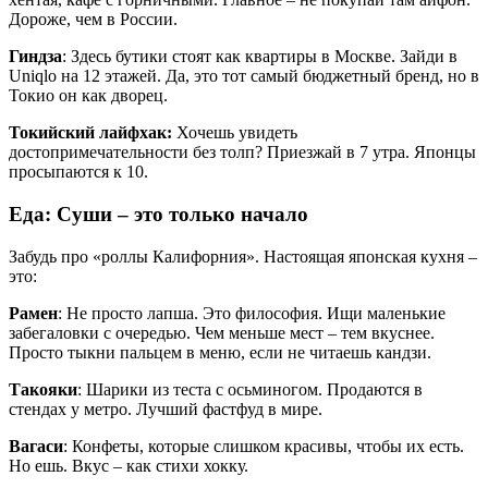
Дороже, чем в России.
Гиндза
: Здесь бутики стоят как квартиры в Москве. Зайди в
Uniqlo на 12 этажей. Да, это тот самый бюджетный бренд, но в
Токио он как дворец.
Токийский лайфхак:
Хочешь увидеть
достопримечательности без толп? Приезжай в 7 утра. Японцы
просыпаются к 10.
Еда: Суши – это только начало
Забудь про «роллы Калифорния». Настоящая японская кухня –
это:
Рамен
: Не просто лапша. Это философия. Ищи маленькие
забегаловки с очередью. Чем меньше мест – тем вкуснее.
Просто тыкни пальцем в меню, если не читаешь кандзи.
Такояки
: Шарики из теста с осьминогом. Продаются в
стендах у метро. Лучший фастфуд в мире.
Вагаси
: Конфеты, которые слишком красивы, чтобы их есть.
Но ешь. Вкус – как стихи хокку.