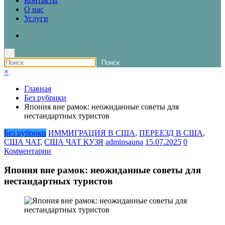
Контакты
О нас
Услуги
×
×
Главная
Без рубрики
Япония вне рамок: неожиданные советы для
нестандартных туристов
Без рубрики
ИММИГРАЦИЯ В США
,
ПЕРЕЕЗД В США
,
США ЧАТ
,
США ЧАТ КУЗЯ
adminsauna
15.07.2025
0
Комментарии
Япония вне рамок: неожиданные советы для
нестандартных туристов