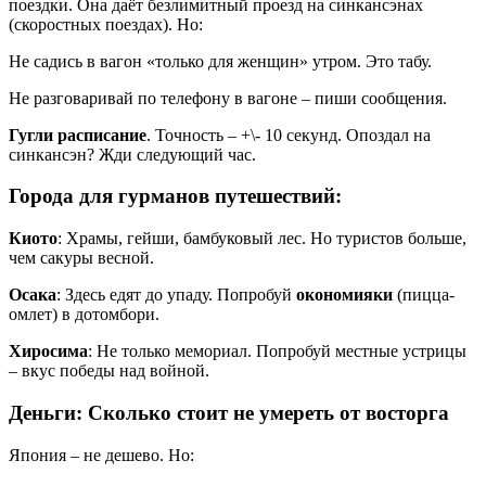
поездки. Она даёт безлимитный проезд на синкансэнах
(скоростных поездах). Но:
Не садись в вагон «только для женщин» утром. Это табу.
Не разговаривай по телефону в вагоне – пиши сообщения.
Гугли расписание
. Точность – +\- 10 секунд. Опоздал на
синкансэн? Жди следующий час.
Города для гурманов путешествий:
Киото
: Храмы, гейши, бамбуковый лес. Но туристов больше,
чем сакуры весной.
Осака
: Здесь едят до упаду. Попробуй
окономияки
(пицца-
омлет) в дотомбори.
Хиросима
: Не только мемориал. Попробуй местные устрицы
– вкус победы над войной.
Деньги: Сколько стоит не умереть от восторга
Япония – не дешево. Но: