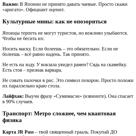
Важно:
В Японии не принято давать чаевые. Просто скажи
«аригато». Официант оценит.
Культурные мины: как не опозориться
Японцы терпеть не могут туристов, но вежливо улыбаются.
Чтобы не бесить их:
Носить маску. Если болеешь – это обязательно. Если не
болеешь – всё равно надень. Так принято.
Не есть на ходу. У вокзала увидел рамен? Сядь на скамейку.
Есть стоя – признак варвара.
Не совать палочки в рис. Это символ похорон. Просто положи
их параллельно краю стола.
Лайфхак:
Выучи фразу «Сумимасэн» (извините). Она спасает
в 90% случаев.
Транспорт: Метро сложнее, чем квантовая
физика
Карта JR Pass
– твой священный грааль. Покупай ДО