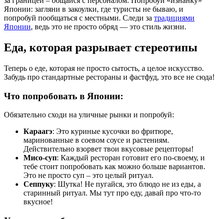
за границей – общайся с персоналом. Попробуй «изнанку»
Японии: загляни в закоулки, где туристы не бываю, и
попробуй пообщаться с местными. Следи за
традициями
Японии
, ведь это не просто обряд — это стиль жизни.
Еда, которая разрывает стереотипы
Теперь о еде, которая не просто сытость, а целое искусство.
Забудь про стандартные рестораны и фастфуд, это все не сюда!
Что попробовать в Японии:
Обязательно сходи на уличные рынки и попробуй:
Караагэ
: Это куриные кусочки во фритюре,
маринованные в соевом соусе и растениям.
Действительно взорвет твои вкусовые рецепторы!
Мисо-суп
: Каждый ресторан готовит его по-своему, и
тебе стоит попробовать как можно больше вариантов.
Это не просто суп – это целый ритуал.
Сеппуку
: Шутка! Не пугайся, это блюдо не из еды, а
старинный ритуал. Мы тут про еду, давай про что-то
вкусное!