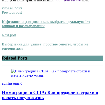
Add your Biographical Information.
Edit your Profile
now.
view all posts
Previous post
Кофемашина для дома: как выбрать идеальную без
ошибок и разочарований
Next post
Выбор вина для ужина: простые советы, чтобы не
опозориться
Related Posts
adminsauna
0
Иммиграция в США: Как преодолеть страхи и
начать новую жизнь