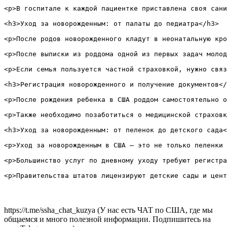
<p>В госпитале к каждой пациентке приставлена своя сани
<h3>Уход за новорожденным: от палаты до педиатра</h3>

<p>После родов новорожденного кладут в неонатальную кро
<p>После выписки из роддома одной из первых задач молод
<p>Если семья пользуется частной страховкой, нужно связ
<h3>Регистрация новорожденного и получение документов</
<p>После рождения ребенка в США роддом самостоятельно о
<p>Также необходимо позаботиться о медицинской страховк
<h3>Уход за новорожденным: от пеленок до детского сада<
<p>Уход за новорожденным в США — это не только пеленки 
<p>Большинство услуг по дневному уходу требуют регистра
https://t.me/ssha_chat_kuzya (У нас есть ЧАТ по США, где мы
общаемся и много полезной информации. Подпишитесь на