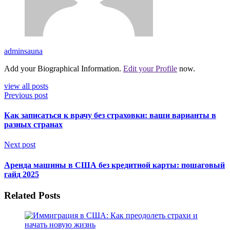
adminsauna
Add your Biographical Information.
Edit your Profile
now.
view all posts
Previous post
Как записаться к врачу без страховки: ваши варианты в
разных странах
Next post
Аренда машины в США без кредитной карты: пошаговый
гайд 2025
Related Posts