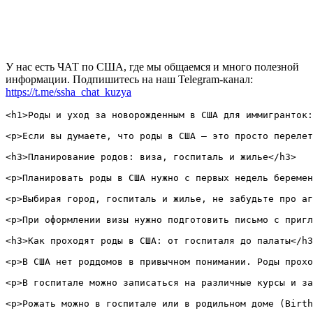
У нас есть ЧАТ по США, где мы общаемся и много полезной
информации. Подпишитесь на наш Telegram-канал:
https://t.me/ssha_chat_kuzya
<h1>Роды и уход за новорожденным в США для иммигранток:
<p>Если вы думаете, что роды в США — это просто перелет
<h3>Планирование родов: виза, госпиталь и жилье</h3>

<p>Планировать роды в США нужно с первых недель беремен
<p>Выбирая город, госпиталь и жилье, не забудьте про аг
<p>При оформлении визы нужно подготовить письмо с пригл
<h3>Как проходят роды в США: от госпиталя до палаты</h3
<p>В США нет роддомов в привычном понимании. Роды прохо
<p>В госпитале можно записаться на различные курсы и за
<p>Рожать можно в госпитале или в родильном доме (Birth