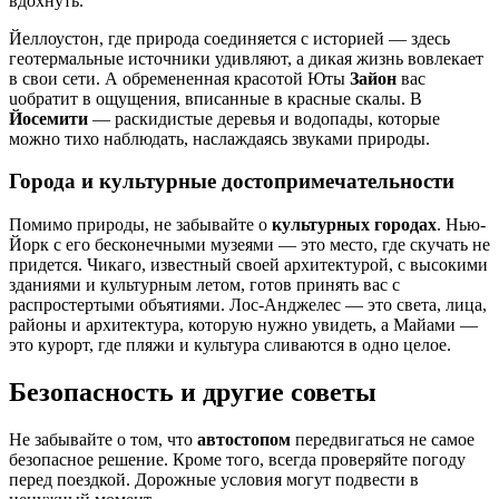
вдохнуть.
Йеллоустон, где природа соединяется с историей — здесь
геотермальные источники удивляют, а дикая жизнь вовлекает
в свои сети. А обремененная красотой Юты
Зайон
вас
uобратит в ощущения, вписанные в красные скалы. В
Йосемити
— раскидистые деревья и водопады, которые
можно тихо наблюдать, наслаждаясь звуками природы.
Города и культурные достопримечательности
Помимо природы, не забывайте о
культурных городах
. Нью-
Йорк с его бесконечными музеями — это место, где скучать не
придется. Чикаго, известный своей архитектурой, с высокими
зданиями и культурным летом, готов принять вас с
распростертыми объятиями. Лос-Анджелес — это света, лица,
районы и архитектура, которую нужно увидеть, а Майами —
это курорт, где пляжи и культура сливаются в одно целое.
Безопасность и другие советы
Не забывайте о том, что
автостопом
передвигаться не самое
безопасное решение. Кроме того, всегда проверяйте погоду
перед поездкой. Дорожные условия могут подвести в