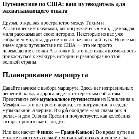
Путешествие по США: ваш путеводитель для
захватывающего опыта
Друзья, открывая пространство между Тихим и
Атлантическим океанами, вы погружаетесь в мир, где каждая
миля рассказывает свою историю. Некоторые из вас уже
собрали чемоданы, другие только начали свой путь. Но все мы
знаем одно: путешествие по США — это не просто
перемещение с точки А в точку Б, это настоящая возможность
прикоснуться к культуре, истории и разнообразию этой
великой страны.
Планирование маршрута
Давайте начнем с выбора маршрута. Здесь нет неправильных
решений, каждая дорога ведет к интересным событиям.
Представьте себе
музыкальное путешествие
из Кливленда в
Мемфис — это не просто дорога, это погружение в сердце
музыкальной Америки. Вы già обойдете «Зал славы рок-н-
ролла» и дом Элвиса Пресли и почувствуете, как колебания
гитары пронизывают воздух.
Или как насчет
Феникс — Гранд-Каньон
? Во время пути вы
можете вздохнуть свежий пустынный воздух и увидеть, как