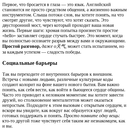
Первое, что бросается в глаза — это язык. Английский
становится не просто средством общения, а жизненно важным
инструментом. Слыша потоки слов, вы хотите понять, на что
смотрят другие, что чувствуют, что хотят сказать. Это
двусторонний мост, через который проходит ваша новая
жизнь. Первые шаги: хромая попытка произнести простое
«hello» заставляет сердце стучать быстрее. Это момент, когда
вы полностью осознаете разрыв между вами и окружающими.
Простой разговор,
даже о天气,
может стать испытанием, но
за каждым успехом — сладость победы.
Социальные барьеры
Так вы переходите от внутренних барьеров к внешним.
Встреча с новыми людьми, различные культурные коды
создают колорит на фоне вашего нового бытия. Вам важно
понять, как себя вести, как войти в бьющееся сердце общины.
Часто это приводит к неловким моментам: вы хотите завести
друзей, но столкновение менталитетов может оказаться
непростым. Подходите к этим вызовам с открытым сердцем, и
вскоре вы увидите, как вокруг вас образуется круг людей,
готовых поддержать и понять.
Просто помните одну вещь
:
кто-то другой тоже чувствует себя таким же незнакомцем, как
и вы.