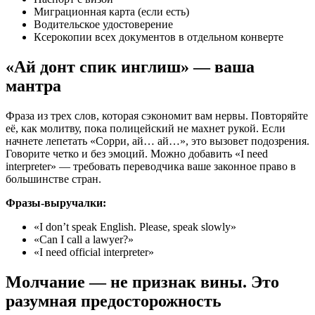
Миграционная карта (если есть)
Водительское удостоверение
Ксерокопии всех документов в отдельном конверте
«Ай донт спик инглиш» — ваша
мантра
Фраза из трех слов, которая сэкономит вам нервы. Повторяйте
её, как молитву, пока полицейский не махнет рукой. Если
начнете лепетать «Сорри, ай… ай…», это вызовет подозрения.
Говорите четко и без эмоций. Можно добавить «I need
interpreter» — требовать переводчика ваше законное право в
большинстве стран.
Фразы-выручалки:
«I don’t speak English. Please, speak slowly»
«Can I call a lawyer?»
«I need official interpreter»
Молчание — не признак вины. Это
разумная предосторожность