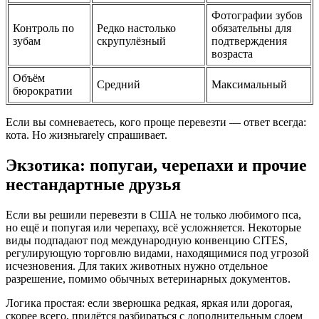
Фотографии зубов
Контроль по
Редко настолько
обязательны для
зубам
скрупулёзный
подтверждения
возраста
Объём
Средний
Максимальный
бюрократии
Если вы сомневаетесь, кого проще перевезти — ответ всегда:
кота. Но жизньrarely спрашивает.
Экзотика: попугаи, черепахи и прочие
нестандартные друзья
Если вы решили перевезти в США не только любимого пса,
но ещё и попугая или черепаху, всё усложняется. Некоторые
виды подпадают под международную конвенцию CITES,
регулирующую торговлю видами, находящимися под угрозой
исчезновения. Для таких животных нужно отдельное
разрешение, помимо обычных ветеринарных документов.
Логика простая: если зверюшка редкая, яркая или дорогая,
скорее всего, придётся разбираться с дополнительным слоем