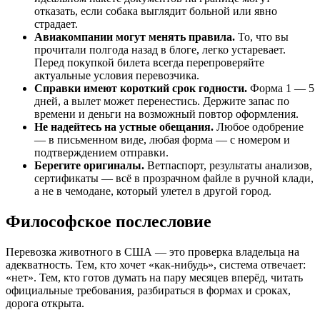
отказать, если собака выглядит больной или явно
страдает.
Авиакомпании могут менять правила.
То, что вы
прочитали полгода назад в блоге, легко устаревает.
Перед покупкой билета всегда перепроверяйте
актуальные условия перевозчика.
Справки имеют короткий срок годности.
Форма 1 — 5
дней, а вылет может перенестись. Держите запас по
времени и деньги на возможный повтор оформления.
Не надейтесь на устные обещания.
Любое одобрение
— в письменном виде, любая форма — с номером и
подтверждением отправки.
Берегите оригиналы.
Ветпаспорт, результаты анализов,
сертификаты — всё в прозрачном файле в ручной клади,
а не в чемодане, который улетел в другой город.
Философское послесловие
Перевозка животного в США — это проверка владельца на
адекватность. Тем, кто хочет «как-нибудь», система отвечает:
«нет». Тем, кто готов думать на пару месяцев вперёд, читать
официальные требования, разбираться в формах и сроках,
дорога открыта.