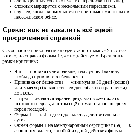
очень крупных собак (от 50 кг с переноской и выше),
сложных маршрутов с несколькими пересадками,
случаев, когда авиакомпания не принимает животных в
пассажирском рейсе.
Сроки: как не завалить всё одной
просроченной справкой
Самое частое приключение людей с животными: «У нас всё
готово, но справка формы 1 уже не действует». Временные
рамки критичны:
Чип — поставить чем раньше, тем лучше. Главное,
чтобы до прививки от бешенства.
Прививка от бешенства — минимум за 30 дней (кошка)
или 3 месяца (в ряде случаев для собак из стран риска)
до въезда.
Титры — делаются заранее, результат может ждать
несколько недель, а потом ещё и нужен запас по сроку
перед поездкой.
Форма 1 — за 3–5 дней до вылета, действительна 5
суток.
Обмен формы 1 на международный сертификат (5а) — в
аэропорту вылета, в любой из дней действия формы.