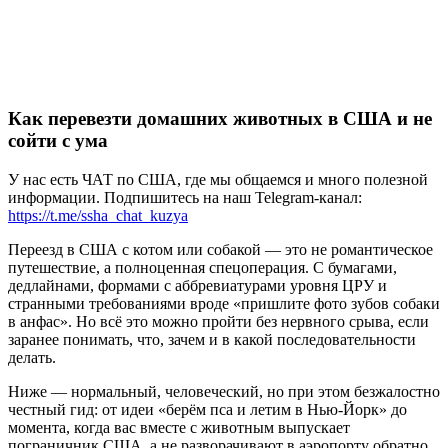
Как перевезти домашних животных в США и не
сойти с ума
У нас есть ЧАТ по США, где мы общаемся и много полезной
информации. Подпишитесь на наш Telegram-канал:
https://t.me/ssha_chat_kuzya
Переезд в США с котом или собакой — это не романтическое
путешествие, а полноценная спецоперация. С бумагами,
дедлайнами, формами с аббревиатурами уровня ЦРУ и
странными требованиями вроде «пришлите фото зубов собаки
в анфас». Но всё это можно пройти без нервного срыва, если
заранее понимать, что, зачем и в какой последовательности
делать.
Ниже — нормальный, человеческий, но при этом безжалостно
честный гид: от идеи «берём пса и летим в Нью-Йорк» до
момента, когда вас вместе с животным выпускает
пограничник США, а не разворачивают в аэропорту обратно.