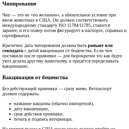
Чипирование
Чип — это не «по желанию», а обязательное условие при
ввозе животных в США. Он должен соответствовать
международному стандарту ISO 11784/11785, ставится
заранее, и его номер потом фигурирует в паспорте, справках и
сертификатах.
Критично: дата чипирования должна быть
раньше или
совпадать
с датой вакцинации от бешенства. Если чип
поставили после прививки — для бюрократии это как будто
укол делали другому животному, и придётся переделывать
вакцинацию.
Вакцинация от бешенства
Без действующей прививки — сразу мимо. Ветпаспорт
должен содержать:
название вакцины (обычно импортной),
дату вакцинации,
срок действия прививки,
печать и подпись ветеринара.
На момент въезда в США после укола должно пройти не