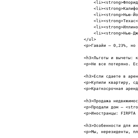
    <li><strong>Флорид
    <li><strong>Калифо
    <li><strong>Нью-Йо
    <li><strong>Техас<
    <li><strong>Иллино
    <li><strong>Нью-Дж
</ul>

<p>Гавайи – 0,23%, но 
<h3>Льготы и вычеты: к
<p>Не все потеряно. Ес
<h3>Если сдаете в арен
<p>Купили квартиру, сд
<p>Краткосрочная аренд
<h3>Продажа недвижимос
<p>Продали дом – <stro
<p>Иностранцы: FIRPTA 
<h3>Особенности для ин
<p>Мы, нерезиденты, пл