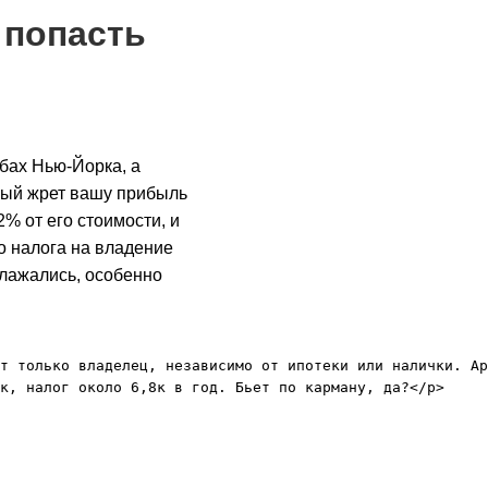
 попасть
бах Нью-Йорка, а
торый жрет вашу прибыль
% от его стоимости, и
го налога на владение
облажались, особенно
т только владелец, независимо от ипотеки или налички. Ар
к, налог около 6,8к в год. Бьет по карману, да?</p>
