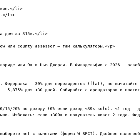
кие.</li>

.</li>

а дом за 315к.</li>

ow или county assessor – там калькуляторы.</p>

лориде или 9к в Нью-Джерси. В Филадельфии с 2026 – освоб
. Федералка – 30% для нерезидентов (flat), но вычитайте 
 – 5,875% для <30 дней. Собирайте с арендаторов и платит
0/15/20% по доходу (0% если доход <39к solo). <1 год – д
ыли. Избежать: если <300к и покупатель живет 2 года. Фед
выберете net с вычетами (форма W-8ECI). Двойное налогооб