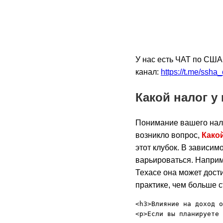
У нас есть ЧАТ по США
канал:
https://t.me/ssha
Какой налог у
Понимание вашего нал
возникло вопрос,
Како
этот клубок. В зависим
варьироваться. Наприме
Техасе она может дости
практике, чем больше с
<h3>Влияние на доход о
<p>Если вы планируете 