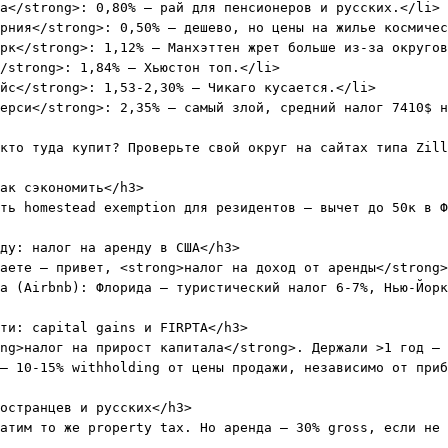
а</strong>: 0,80% – рай для пенсионеров и русских.</li>

рния</strong>: 0,50% – дешево, но цены на жилье космичес
рк</strong>: 1,12% – Манхэттен жрет больше из-за округов
/strong>: 1,84% – Хьюстон топ.</li>

йс</strong>: 1,53-2,30% – Чикаго кусается.</li>

ерси</strong>: 2,35% – самый злой, средний налог 7410$ н
кто туда купит? Проверьте свой округ на сайтах типа Zill
ак сэкономить</h3>

ть homestead exemption для резидентов – вычет до 50к в Ф
ду: налог на аренду в США</h3>

аете – привет, <strong>налог на доход от аренды</strong>
а (Airbnb): Флорида – туристический налог 6-7%, Нью-Йорк
ти: capital gains и FIRPTA</h3>

ng>налог на прирост капитала</strong>. Держали >1 год – 
– 10-15% withholding от цены продажи, независимо от приб
остранцев и русских</h3>

атим то же property tax. Но аренда – 30% gross, если не 