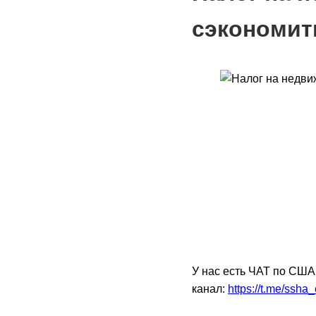
сэкономить
У нас есть ЧАТ по США
канал:
https://t.me/ssha