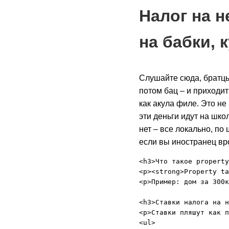
Налог на 
на бабки, 
Слушайте сюда, братцы
потом бац – и приходит
как акула филе. Это не
эти деньги идут на шко
нет – все локально, по
если вы иностранец вро
<h3>Что такое property
<p><strong>Property ta
<p>Пример: дом за 300к
<h3>Ставки налога на н
<p>Ставки пляшут как п
<ul>
