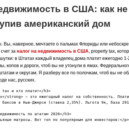
недвижимость в США: как не
купив американский дом
. Вы, наверное, мечтаете о пальмах Флориды или небоскре
 счет за
налог на недвижимость в США
, property tax, ко
 шутки: в Штатах каждый владелец дома платит ежегодно 1-2
лы, копов и дороги, чтоб вы не утонули в ямах. Федерально
 штатам и округам. Я разберу все по полочкам, чтоб вы не 
де нас, русских.
 tax и кто платит</h3>

x</strong> – это ежегодный налог на собственность. Плати
 баксов в Нью-Джерси (ставка 2,35%). Льгота 9к, база 291
едвижимость по штатам 2026</h3>

ьяные матросы. Вот топ по популярным для инвесторов:</p>
