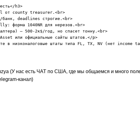
есть</h3>

l от county treasurer.<br>

/банк, deadlines строгие.<br>

lly: форма 1040NR для нерезов.<br>

алтера) – 500-2к$/год, но спасет тонну.<br>

Asset или официальные сайты штатов.</p>

_kuzya (У нас есть ЧАТ по США, где мы общаемся и много по
legram-канал)