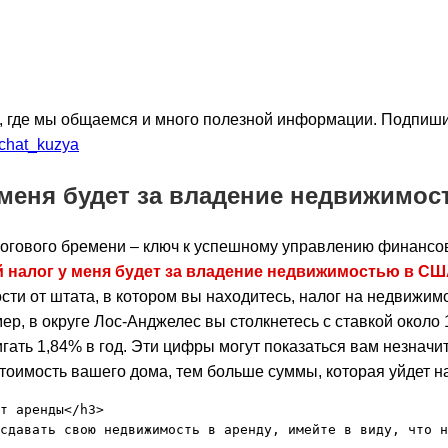
, где мы общаемся и много полезной информации. Подпиши
_chat_kuzya
 меня будет за владение недвижимо
огового бремени – ключ к успешному управлению финансов
й налог у меня будет за владение недвижимостью в С
ости от штата, в котором вы находитесь, налог на недвижим
р, в округе Лос-Анджелес вы столкнетесь с ставкой около 1
гать 1,84% в год. Эти цифры могут показаться вам незначи
тоимость вашего дома, тем больше суммы, которая уйдет на
т аренды</h3>

сдавать свою недвижимость в аренду, имейте в виду, что н