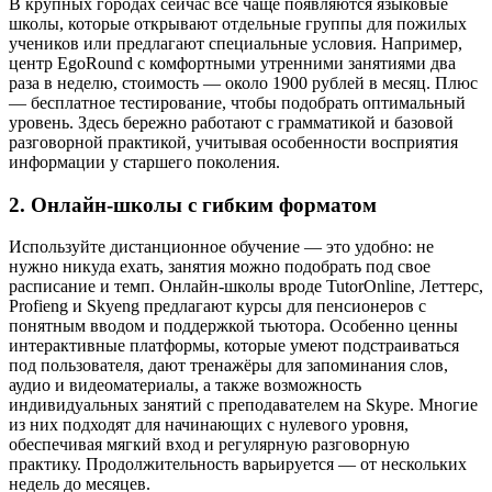
В крупных городах сейчас всё чаще появляются языковые
школы, которые открывают отдельные группы для пожилых
учеников или предлагают специальные условия. Например,
центр EgoRound с комфортными утренними занятиями два
раза в неделю, стоимость — около 1900 рублей в месяц. Плюс
— бесплатное тестирование, чтобы подобрать оптимальный
уровень. Здесь бережно работают с грамматикой и базовой
разговорной практикой, учитывая особенности восприятия
информации у старшего поколения.
2. Онлайн-школы с гибким форматом
Используйте дистанционное обучение — это удобно: не
нужно никуда ехать, занятия можно подобрать под свое
расписание и темп. Онлайн-школы вроде TutorOnline, Леттерс,
Profieng и Skyeng предлагают курсы для пенсионеров с
понятным вводом и поддержкой тьютора. Особенно ценны
интерактивные платформы, которые умеют подстраиваться
под пользователя, дают тренажёры для запоминания слов,
аудио и видеоматериалы, а также возможность
индивидуальных занятий с преподавателем на Skype. Многие
из них подходят для начинающих с нулевого уровня,
обеспечивая мягкий вход и регулярную разговорную
практику. Продолжительность варьируется — от нескольких
недель до месяцев.