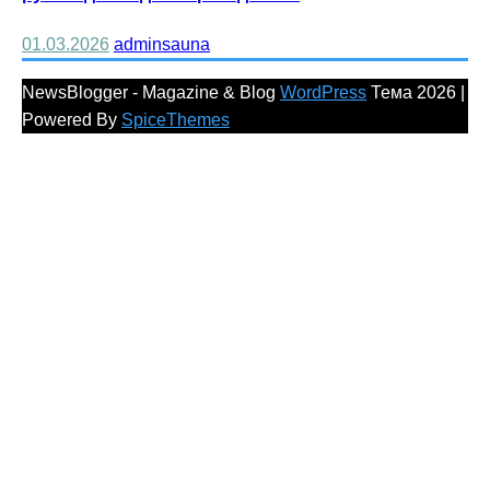
01.03.2026
adminsauna
NewsBlogger - Magazine & Blog
WordPress
Тема 2026 |
Powered By
SpiceThemes