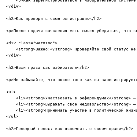
    <p>Как зарегистрироваться в избирательной системе
</div>

<h2>Как проверить свою регистрацию</h2>

<p>После подачи заявления есть смысл убедиться, что в
<div class="warning">

    <strong>Важно:</strong> Проверяйте свой статус не
</div>

<h2>Ваши права как избирателя</h2>

<p>Не забывайте, что после того как вы зарегистрирует
<ul>

    <li><strong>Участвовать в референдумах</strong> – 
    <li><strong>Выражать свое недовольство</strong> –
    <li><strong>Принимать участие в политической жизн
</ul>

<h2>Голодный голос: как вспомнить о своем праве</h2>
