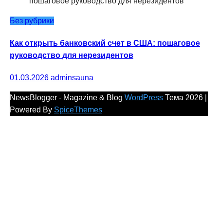
Без рубрики
Как открыть банковский счет в США: пошаговое
руководство для нерезидентов
01.03.2026
adminsauna
NewsBlogger - Magazine & Blog
WordPress
Тема 2026 |
Powered By
SpiceThemes