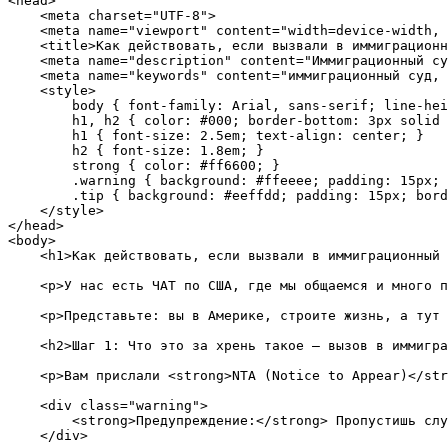
<head>

    <meta charset="UTF-8">

    <meta name="viewport" content="width=device-width, 
    <title>Как действовать, если вызвали в иммиграционн
    <meta name="description" content="Иммиграционный су
    <meta name="keywords" content="иммиграционный суд, 
    <style>

        body { font-family: Arial, sans-serif; line-hei
        h1, h2 { color: #000; border-bottom: 3px solid 
        h1 { font-size: 2.5em; text-align: center; }

        h2 { font-size: 1.8em; }

        strong { color: #ff6600; }

        .warning { background: #ffeeee; padding: 15px; 
        .tip { background: #eeffdd; padding: 15px; bord
    </style>

</head>

<body>

    <h1>Как действовать, если вызвали в иммиграционный 
    <p>У нас есть ЧАТ по США, где мы общаемся и много п
    <p>Представьте: вы в Америке, строите жизнь, а тут 
    <h2>Шаг 1: Что это за хрень такое – вызов в иммигра
    <p>Вам прислали <strong>NTA (Notice to Appear)</str
    <div class="warning">

        <strong>Предупреждение:</strong> Пропустишь слу
    </div>
