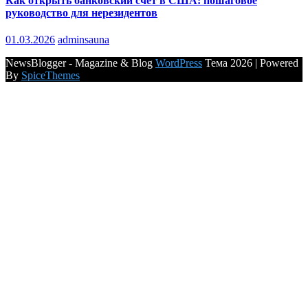
Как открыть банковский счет в США: пошаговое
руководство для нерезидентов
01.03.2026
adminsauna
NewsBlogger - Magazine & Blog
WordPress
Тема 2026 | Powered
By
SpiceThemes