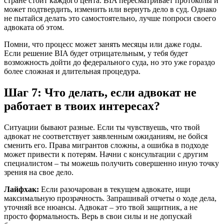
стране стоит каждого цента. BIA пересматривает протоколы и
может подтвердить, изменить или вернуть дело в суд. Однако
не пытайся делать это самостоятельно, лучше попроси своего
адвоката об этом.
Помни, что процесс может занять месяцы или даже годы.
Если решение BIA будет отрицательным, у тебя будет
возможность дойти до федерального суда, но это уже гораздо
более сложная и длительная процедура.
Шаг 7: Что делать, если адвокат не
работает в твоих интересах?
Ситуации бывают разные. Если ты чувствуешь, что твой
адвокат не соответствует заявленным ожиданиям, не бойся
сменить его. Права мигрантов сложны, а ошибка в подходе
может привести к потерям. Начни с консультации с другим
специалистом – ты можешь получить совершенно иную точку
зрения на свое дело.
Лайфхак:
Если разочарован в текущем адвокате, ищи
максимальную прозрачность. Запрашивай отчеты о ходе дела,
уточняй все нюансы. Адвокат – это твой защитник, а не
просто формальность. Верь в свои силы и не допускай