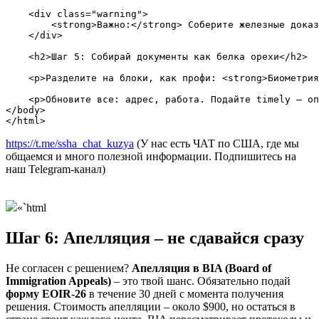
    <div class="warning">

        <strong>Важно:</strong> Соберите железные доказ
    </div>

    <h2>Шаг 5: Собирай документы как белка орехи</h2>

    <p>Разделите на блоки, как профи: <strong>Биометрия
    <p>Обновите все: адрес, работа. Подайте timely – оп
</body>

https://t.me/ssha_chat_kuzya
(У нас есть ЧАТ по США, где мы
общаемся и много полезной информации. Подпишитесь на
наш Telegram-канал)
«`html
Шаг 6: Апелляция – не сдавайся сразу
Не согласен с решением?
Апелляция в BIA (Board of
Immigration Appeals)
– это твой шанс. Обязательно подай
форму EOIR-26
в течение 30 дней с момента получения
решения. Стоимость апелляции – около $900, но остаться в