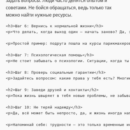
задать вопросы. Люди часто делятся опытом и
советами. Не бойся обращаться, ведь только так
можно найти нужные ресурсы.
<h3>Шаг 6: Вернись к нормальной жизни</h3>

<p>Что делать, когда выход один — начать заново? Да, 
<p>Простой пример: подруга пошла на курсы парикмахеро
<h3>Шаг 7: Психологическая помощь</h3>

<p>Не стоит забывать о психологии. Ситуации, когда ты
<h3>Шаг 8: Проверь социальные гарантии</h3>

<p>Задайтесь вопросом: какие права у тебя есть? Многи
<h2>Шаг 9: Заведи друзей и контакты</h2>

<p>Пока жизнь швыряет в тебя новые проблемы, не забыв
<h3>Шаг 10: Не теряй надежду</h3>

<p>Да, всё может быть непросто, да, и жизнь иногда на
<p>Напоминай себе: трудности — это только временные и