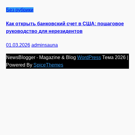
Без рубрики
Как открыть банковский счет в США: пошаговое
руководство для нерезидентов
01.03.2026
adminsauna
NewsBlogger - Magazine & Blog
WordPress
Тема 2026 |
Powered By
SpiceThemes