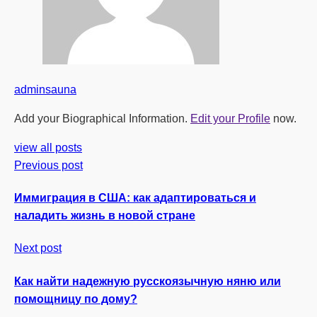
adminsauna
Add your Biographical Information.
Edit your Profile
now.
view all posts
Previous post
Иммиграция в США: как адаптироваться и
наладить жизнь в новой стране
Next post
Как найти надежную русскоязычную няню или
помощницу по дому?