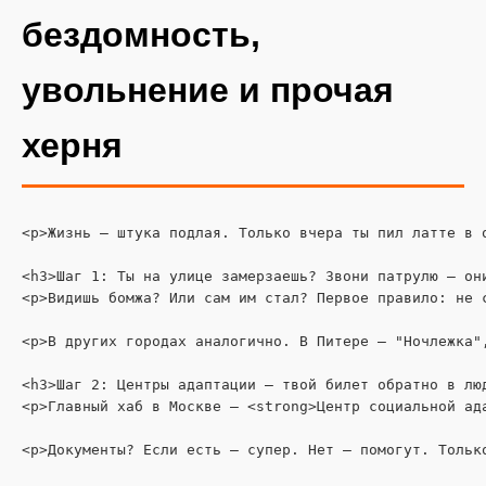
бездомность,
увольнение и прочая
херня
<p>Жизнь – штука подлая. Только вчера ты пил латте в 
<h3>Шаг 1: Ты на улице замерзаешь? Звони патрулю – они
<p>Видишь бомжа? Или сам им стал? Первое правило: не 
<p>В других городах аналогично. В Питере – "Ночлежка"
<h3>Шаг 2: Центры адаптации – твой билет обратно в люд
<p>Главный хаб в Москве – <strong>Центр социальной ад
<p>Документы? Если есть – супер. Нет – помогут. Тольк