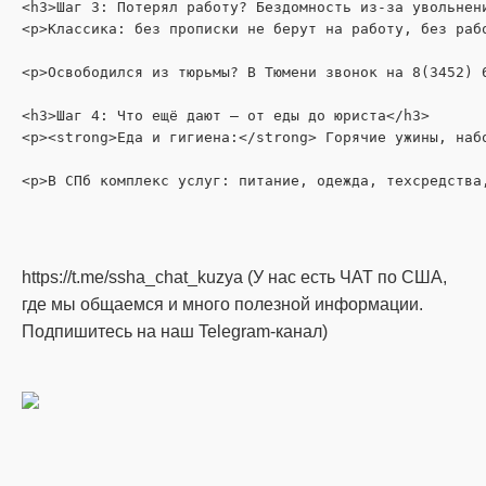
<h3>Шаг 3: Потерял работу? Бездомность из-за увольнени
<p>Классика: без прописки не берут на работу, без раб
<p>Освободился из тюрьмы? В Тюмени звонок на 8(3452) 
<h3>Шаг 4: Что ещё дают – от еды до юриста</h3>

<p><strong>Еда и гигиена:</strong> Горячие ужины, наб
https://t.me/ssha_chat_kuzya (У нас есть ЧАТ по США,
где мы общаемся и много полезной информации.
Подпишитесь на наш Telegram-канал)