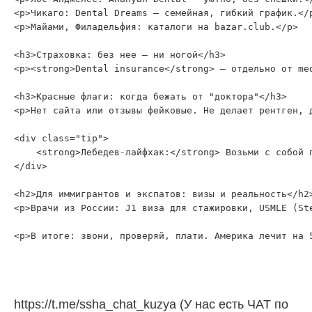
<p>Чикаго: Dental Dreams — семейная, гибкий график.</p
<p>Майами, Филадельфия: каталоги на bazar.club.</p>

<h3>Страховка: без нее — ни ногой</h3>

<p><strong>Dental insurance</strong> — отдельно от me
<h3>Красные флаги: когда бежать от "доктора"</h3>

<p>Нет сайта или отзывы фейковые. Не делает рентген, 
<div class="tip">

    <strong>Лебедев-лайфхак:</strong> Возьми с собой 
</div>

<h2>Для иммигрантов и экспатов: визы и реальность</h2>
<p>Врачи из России: J1 виза для стажировки, USMLE (St
https://t.me/ssha_chat_kuzya (У нас есть ЧАТ по