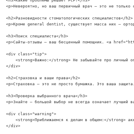
<h3>Какие проблемы решает PCP?</h3>

<p>Невероятно, но ваш первичный врач — это не только 
<h2>Разновидности стоматологических специалистов</h2>

<p>Кроме general dentist, существует масса них — орто
<h3>Поиск специалиста</h3>

<p>Сайты-отзывы — ваш бесценный помощник. <a href="ht
<div class="tip">

    <strong>Важно:</strong> Не забывайте про личный о
</div>

<h2>Страховка и ваши права</h2>

<p>Страховка — это не просто бумажка. Это ваша защита
<h3>Проверка выбранного врача</h3>

<p>Знайте — большой выбор не всегда означает лучший в
<div class="warning">

    <strong>Приближаемся к делам в общем:</strong> ак
</div>
