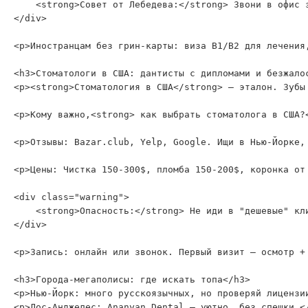
    <strong>Совет от Лебедева:</strong> Звони в офис 
</div>

<p>Иностранцам без грин-карты: виза B1/B2 для лечения
<h3>Стоматологи в США: дантисты с дипломами и безжалос
<p><strong>Стоматология в США</strong> — эталон. Зубы
<p>Кому важно,<strong> как выбрать стоматолога в США?
<p>Отзывы: Bazar.club, Yelp, Google. Ищи в Нью-Йорке,
<p>Цены: Чистка 150-300$, пломба 150-200$, коронка от 
<div class="warning">

    <strong>Опасность:</strong> Не иди в "дешевые" кл
</div>

<p>Запись: онлайн или звонок. Первый визит — осмотр +
<h3>Города-мегаполисы: где искать топа</h3>

<p>Нью-Йорк: много русскоязычных, но проверяй лицензии
<p>Лос-Анджелес: Ananyan Dental — уютно, без спешки.</