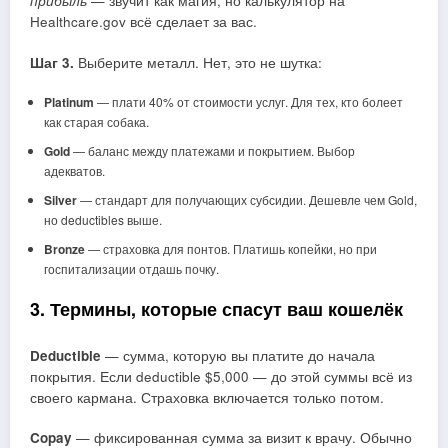
прибыль
— звучит как магия, но калькулятор на
Healthcare.gov всё сделает за вас.
Шаг 3.
Выберите металл. Нет, это не шутка:
Platinum
— плати 40% от стоимости услуг. Для тех, кто болеет
как старая собака.
Gold
— баланс между платежами и покрытием. Выбор
адекватов.
Silver
— стандарт для получающих субсидии. Дешевле чем Gold,
но deductibles выше.
Bronze
— страховка для понтов. Платишь копейки, но при
госпитализации отдашь почку.
3. Термины, которые спасут ваш кошелёк
Deductible
— сумма, которую вы платите до начала
покрытия. Если deductible $5,000 — до этой суммы всё из
своего кармана. Страховка включается только потом.
Copay
— фиксированная сумма за визит к врачу. Обычно