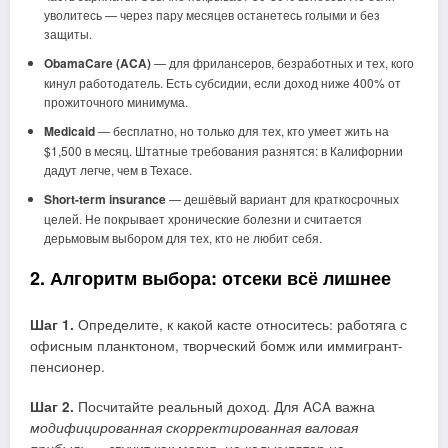
уволитесь — через пару месяцев останетесь голыми и без
защиты.
ObamaCare (ACA)
— для фрилансеров, безработных и тех, кого
кинул работодатель. Есть субсидии, если доход ниже 400% от
прожиточного минимума.
Medicaid
— бесплатно, но только для тех, кто умеет жить на
$1,500 в месяц. Штатные требования разнятся: в Калифорнии
дадут легче, чем в Техасе.
Short-term insurance
— дешёвый вариант для краткосрочных
целей. Не покрывает хронические болезни и считается
дерьмовым выбором для тех, кто не любит себя.
2. Алгоритм выбора: отсеки всё лишнее
Шаг 1.
Определите, к какой касте относитесь: работяга с
офисным планктоном, творческий бомж или иммигрант-
пенсионер.
Шаг 2.
Посчитайте реальный доход. Для ACA важна
модифицированная скорректированная валовая