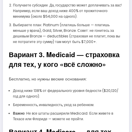
Получаете субсидии. Да, государство может доплачивать за вас!
Например, если ваш доход ниже 400% от прожиточного
минимума (около $54,000 на одного).
Выбираете план: Platinum (платишь больше — платишь
меньше у врача), Gold, Silver, Bronze. Совет: не гонитесь за
дешевым Bronze — deductibles (страховая не платит, пока вы
не потратите эту сумму) там могут быть $7,000+.
Вариант 3. Medicaid — страховка
для тех, у кого «всё сложно»
Бесплатно, но нужны веские основания:
Доход ниже 138% от федерального уровня бедности ($20,120/
год для одного).
Беременность, инвалидность, уход за ребенком.
Важно
: Не все штаты расширили Medicaid. Если живете в
Техасе или Флориде — можете не пройти.
Вариант 4. Medicare — для тех,