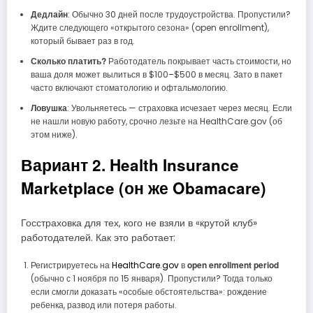
Дедлайн
: Обычно 30 дней после трудоустройства. Пропустили?
Ждите следующего «открытого сезона» (open enrollment),
который бывает раз в год.
Сколько платить?
Работодатель покрывает часть стоимости, но
ваша доля может вылиться в $100–$500 в месяц. Зато в пакет
часто включают стоматологию и офтальмологию.
Ловушка
: Увольняетесь — страховка исчезает через месяц. Если
не нашли новую работу, срочно лезьте на HealthCare.gov (об
этом ниже).
Вариант 2. Health Insurance
Marketplace (он же Obamacare)
Госстраховка для тех, кого не взяли в «крутой клуб»
работодателей. Как это работает:
open enrollment period
Регистрируетесь на
HealthCare.gov
в
(обычно с 1 ноября по 15 января). Пропустили? Тогда только
если смогли доказать «особые обстоятельства»: рождение
ребенка, развод или потеря работы.