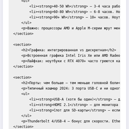
    <ul>

        <li><strong>40-50 Wh</strong> — 3-4 часа работы. К
        <li><strong>60-80 Wh</strong> — 6-8 часов. Норма д
        <li><strong>90+ Wh</strong> — 10+ часов. Ноут прев
    </ul>

    <p>Важно: процессоры AMD и Apple M-серии жрут меньше 
</section>

<section>

    <h2>Графика: интегрированная vs дискретная</h2>

    <p>Встроенная графика Intel Iris Xe или AMD Radeon — 
    <p>Лайфхак: ноутбуки с RTX 4070+ часто греются как ре
</section>

<section>

    <h2>Порты: чем больше — тем меньше головной боли</h2>

    <p>Типичный кошмар 2024: 3 порта USB-C и ни одного HDM
    <ul>

        <li><strong>USB-A (хотя бы один)</strong> — для фл
        <li><strong>HDMI 2.1</strong> — для монитора или т
        <li><strong>Слот для SD-карты</strong> — если рабо
    </ul>

    <p>Thunderbolt 4/USB-4 — бонус для скорости. Ethernet-
</section>
