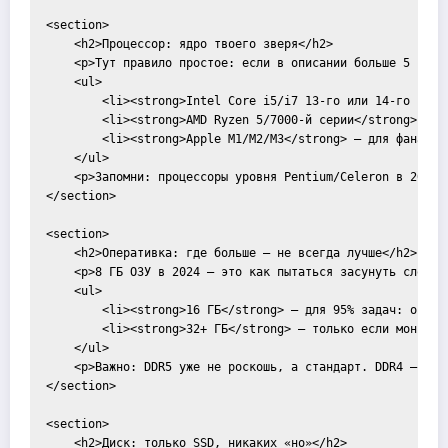
<section>

    <h2>Процессор: ядро твоего зверя</h2>

    <p>Тут правило простое: если в описании больше 5 слов
    <ul>

        <li><strong>Intel Core i5/i7 13-го или 14-го поко
        <li><strong>AMD Ryzen 5/7000-й серии</strong> — э
        <li><strong>Apple M1/M2/M3</strong> — для фанатов
    </ul>

    <p>Запомни: процессоры уровня Pentium/Celeron в 2024 
</section>

<section>

    <h2>Оперативка: где больше — не всегда лучше</h2>

    <p>8 ГБ ОЗУ в 2024 — это как пытаться засунуть слона 
    <ul>

        <li><strong>16 ГБ</strong> — для 95% задач: от Exc
        <li><strong>32+ ГБ</strong> — только если монтируе
    </ul>

    <p>Важно: DDR5 уже не роскошь, а стандарт. DDR4 — вчер
</section>

<section>

    <h2>Диск: только SSD, никаких «но»</h2>
