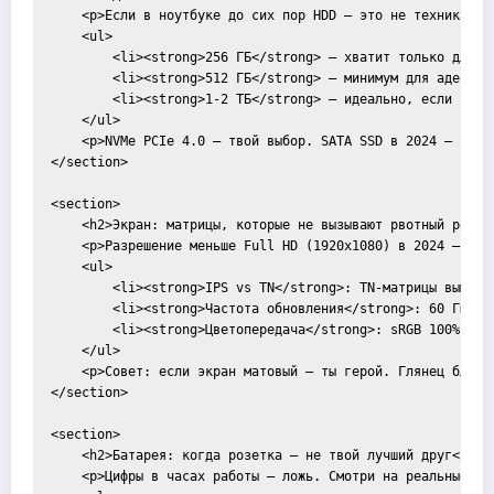
    <p>Если в ноутбуке до сих пор HDD — это не техника, а 
    <ul>

        <li><strong>256 ГБ</strong> — хватит только для си
        <li><strong>512 ГБ</strong> — минимум для адекватн
        <li><strong>1-2 ТБ</strong> — идеально, если работ
    </ul>

    <p>NVMe PCIe 4.0 — твой выбор. SATA SSD в 2024 — позор
</section>

<section>

    <h2>Экран: матрицы, которые не вызывают рвотный рефлек
    <p>Разрешение меньше Full HD (1920x1080) в 2024 — это
    <ul>

        <li><strong>IPS vs TN</strong>: TN-матрицы вымира
        <li><strong>Частота обновления</strong>: 60 Гц для
        <li><strong>Цветопередача</strong>: sRGB 100% — mu
    </ul>

    <p>Совет: если экран матовый — ты герой. Глянец блику
</section>

<section>

    <h2>Батарея: когда розетка — не твой лучший друг</h2>

    <p>Цифры в часах работы — ложь. Смотри на реальные тес