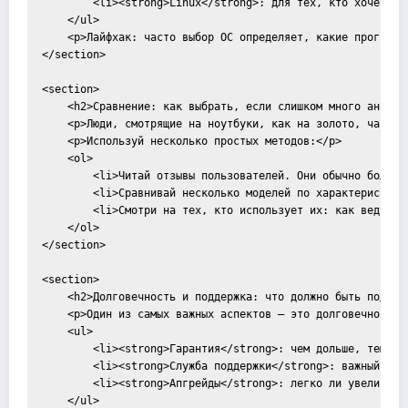
        <li><strong>Linux</strong>: для тех, кто хочет «д
    </ul>

    <p>Лайфхак: часто выбор ОС определяет, какие программ
</section>

<section>

    <h2>Сравнение: как выбрать, если слишком много аналого
    <p>Люди, смотрящие на ноутбуки, как на золото, часто 
    <p>Используй несколько простых методов:</p>

    <ol>

        <li>Читай отзывы пользователей. Они обычно более о
        <li>Сравнивай несколько моделей по характеристикам
        <li>Смотри на тех, кто использует их: как ведут с
    </ol>

</section>

<section>

    <h2>Долговечность и поддержка: что должно быть под кап
    <p>Один из самых важных аспектов — это долговечность.
    <ul>

        <li><strong>Гарантия</strong>: чем дольше, тем лу
        <li><strong>Служба поддержки</strong>: важный асп
        <li><strong>Апгрейды</strong>: легко ли увеличить
    </ul>
