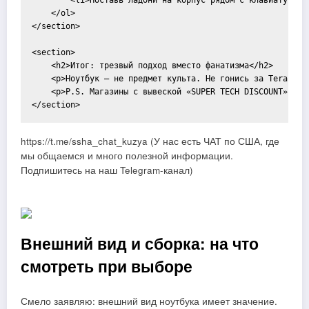
        <li>Поставь ладони на корпус рядом с клавиатурой.
    </ol>

</section>

<section>

    <h2>Итог: трезвый подход вместо фанатизма</h2>

    <p>Ноутбук — не предмет культа. Не гонись за Terabyte
    <p>P.S. Магазины с вывеской «SUPER TECH DISCOUNT» обы
https://t.me/ssha_chat_kuzya (У нас есть ЧАТ по США, где
мы общаемся и много полезной информации.
Подпишитесь на наш Telegram-канал)
Внешний вид и сборка: на что
смотреть при выборе
Смело заявляю: внешний вид ноутбука имеет значение.