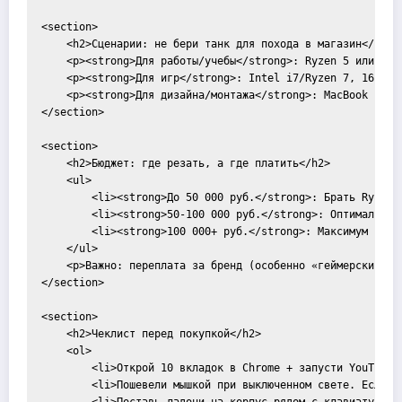
<section>

    <h2>Сценарии: не бери танк для похода в магазин</h2>

    <p><strong>Для работы/учебы</strong>: Ryzen 5 или Int
    <p><strong>Для игр</strong>: Intel i7/Ryzen 7, 16-32 
    <p><strong>Для дизайна/монтажа</strong>: MacBook Pro 
</section>

<section>

    <h2>Бюджет: где резать, а где платить</h2>

    <ul>

        <li><strong>До 50 000 руб.</strong>: Брать Ryzen 5
        <li><strong>50-100 000 руб.</strong>: Оптимально. 
        <li><strong>100 000+ руб.</strong>: Максимум прои
    </ul>

    <p>Важно: переплата за бренд (особенно «геймерский» д
</section>

<section>

    <h2>Чеклист перед покупкой</h2>

    <ol>

        <li>Открой 10 вкладок в Chrome + запусти YouTube.
        <li>Пошевели мышкой при выключенном свете. Если эк