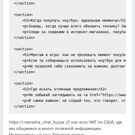
</section>

<section>

    <h2>Когда покупать ноутбук: идеальные моменты</h2>

    <p>Знаешь, когда лучше всего обновить технику? Зима, 
    <p>Следи за скидками в интернет-магазинах, покупай в 
</section>

<section>

    <h2>Монтаж и игра: как не прозевать момент покупки</h2
    <p>Если ты собираешься использовать ноутбук для монта
    <p>Не позволяй себе сэкономить на важном: долгоиграющ
</section>

<section>

    <h2>Где искать отличные предложения</h2>

    <p>Не забывай заглядывать на <a href="https://www.ama
    <p>И самое важное: не слушай тех, кто говорит, что он
https://t.me/ssha_chat_kuzya (У нас есть ЧАТ по США, где
мы общаемся и много полезной информации.
Подпишитесь на наш Telegram-канал)