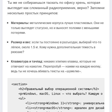
Ты же не собираешься таскать по офису хрень, которая
выглядит как сломанный радиоприемник, верно? Запомни
несколько простых принципов:
Материалы
: металлические корпуса лучше пластиковых. Они не
только выглядят статусно, но и выносят поломки с меньшими
потерями.
Размер и вес
: если ты постоянно в разъездах, выбирай что-то
лёгкое, около 1.5 кг. Кому нужна дополнительная тяжесть в
рюкзаке?
Клавиатура и тачпад
: никаких хлипких клавиш, которые не
отвечают на нажатие. Перепробуй — нажми на каждую кнопку,
ведь ты не хочешь вбивать тексты на «шумелке».
<section>

    <h2>Правильный выбор операционной системы</h2>

    <p>Windows, macOS, Linux — что выбрать? Каждую о сист
    <ul>

        <li><strong>Windows 11</strong>: универсальная ос
        <li><strong>macOS</strong>: идеален для дизайнеро