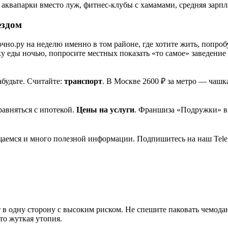
аквапарки вместо луж, фитнес-клубы с хамамами, средняя зарпла
ездом
очно.ру на неделю именно в том районе, где хотите жить, попробу
у еды ночью, попросите местных показать «то самое» заведение 
абудьте. Считайте:
транспорт
. В Москве 2600 ₽ за метро — чашка
равняться с ипотекой.
Цены на услуги
. Франшиза «Подружки» в 
общаемся и много полезной информации. Подпишитесь на наш Tele
ет в одну сторону с высоким риском. Не спешите паковать чемода
то жуткая утопия.