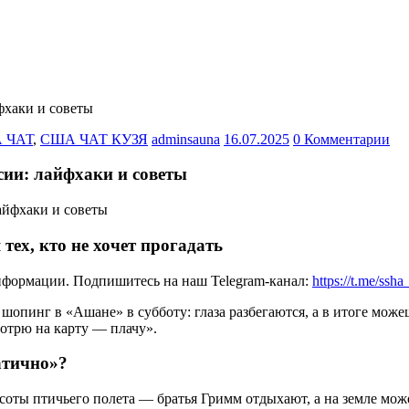
фхаки и советы
 ЧАТ
,
США ЧАТ КУЗЯ
adminsauna
16.07.2025
0 Комментарии
сии: лайфхаки и советы
 тех, кто не хочет прогадать
нформации. Подпишитесь на наш Telegram-канал:
https://t.me/ssh
 шопинг в «Ашане» в субботу: глаза разбегаются, а в итоге мож
мотрю на карту — плачу».
атично»?
оты птичьего полета — братья Гримм отдыхают, а на земле может 