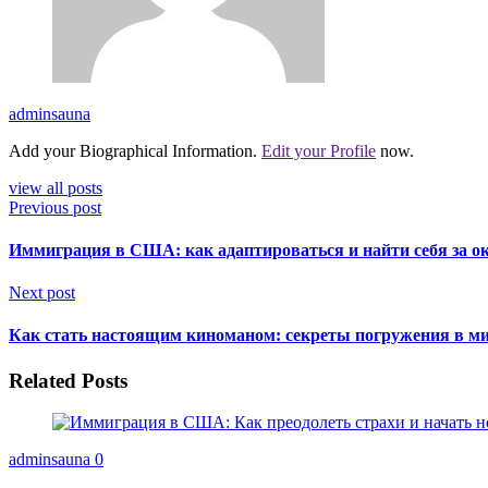
adminsauna
Add your Biographical Information.
Edit your Profile
now.
view all posts
Previous post
Иммиграция в США: как адаптироваться и найти себя за о
Next post
Как стать настоящим киноманом: секреты погружения в ми
Related Posts
adminsauna
0