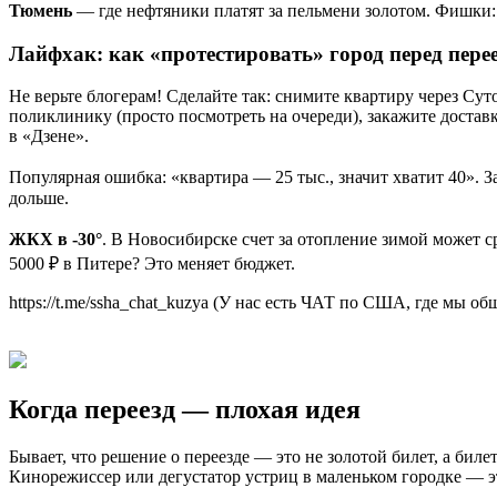
Тюмень
— где нефтяники платят за пельмени золотом. Фишки: 
Лайфхак: как «протестировать» город перед пере
Не верьте блогерам! Сделайте так: снимите квартиру через Сут
поликлинику (просто посмотреть на очереди), закажите доставк
в «Дзене».
Популярная ошибка: «квартира — 25 тыс., значит хватит 40». З
дольше.
ЖКХ в -30°
. В Новосибирске счет за отопление зимой может с
5000 ₽ в Питере? Это меняет бюджет.
https://t.me/ssha_chat_kuzya (У нас есть ЧАТ по США, где мы 
Когда переезд — плохая идея
Бывает, что решение о переезде — это не золотой билет, а бил
Кинорежиссер или дегустатор устриц в маленьком городке — э