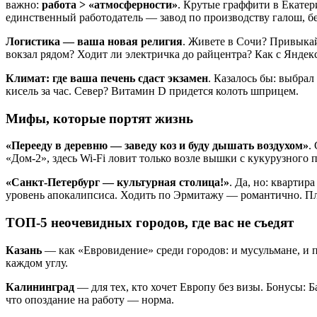
важно:
работа > «атмосферности»
. Крутые граффити в Екатери
единственный работодатель — завод по производству галош, бе
Логистика — ваша новая религия
. Живете в Сочи? Привыкай
вокзал рядом? Ходит ли электричка до райцентра? Как с Янде
Климат: где ваша печень сдаст экзамен
. Казалось бы: выбрал
кисель за час. Север? Витамин D придется колоть шприцем.
Мифы, которые портят жизнь
«Перееду в деревню — заведу коз и буду дышать воздухом»
.
«Дом-2», здесь Wi-Fi ловит только возле вышки с кукурузного п
«Санкт-Петербург — культурная столица!»
. Да, но: квартир
уровень апокалипсиса. Ходить по Эрмитажу — романтично. Пла
ТОП-5 неочевидных городов, где вас не съедят
Казань
— как «Евровидение» среди городов: и мусульмане, и 
каждом углу.
Калининград
— для тех, кто хочет Европу без визы. Бонусы: Ба
что опоздание на работу — норма.