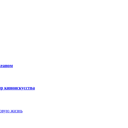
кеаном
р киноискусства