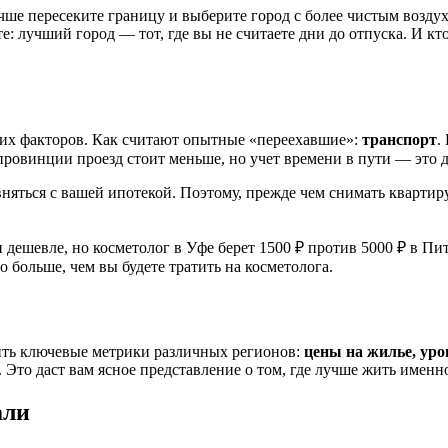
 пересеките границу и выберите город с более чистым воздухом
те: лучший город — тот, где вы не считаете дни до отпуска. И кт
угих факторов. Как считают опытные «переехавшие»:
транспорт
.
 провинции проезд стоит меньше, но учет времени в пути — это 
авняться с вашей ипотекой. Поэтому, прежде чем снимать квартир
 дешевле, но косметолог в Уфе берет 1500 ₽ против 5000 ₽ в Пи
 больше, чем вы будете тратить на косметолога.
нить ключевые метрики различных регионов:
цены на жилье, уро
. Это даст вам ясное представление о том, где лучше жить именн
али