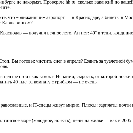
нбурге не накормят. Проверьте hh.ru: сколько вакансий по вашей
гите.
те, что «ближайший» аэропорт — в Краснодаре, а билеты в Москв
кс.Каршерингом?
 Краснодар — получил вечное лето. Ан нет: 40° в тени, кондицио
 Стоп. Вы готовы: чистить снег в апреле? Ездить за туалетной бу
оля.
а в центре стоит как замок в Испании, сырость, от которой носк
тить 40 тыс. за комнату с грибком — не очень.
православные, и IT-спецы живут мирно. Плюсы: зарплаты почти 
лтийское море (холодное, но есть), цены на жилье — как в 2005 г