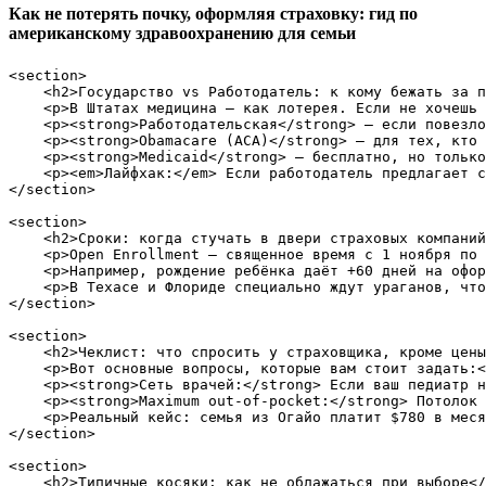
Как не потерять почку, оформляя страховку: гид по
американскому здравоохранению для семьи
<section>

    <h2>Государство vs Работодатель: к кому бежать за п
    <p>В Штатах медицина — как лотерея. Если не хочешь 
    <p><strong>Работодательская</strong> — если повезло
    <p><strong>Obamacare (ACA)</strong> — для тех, кто 
    <p><strong>Medicaid</strong> — бесплатно, но только
    <p><em>Лайфхак:</em> Если работодатель предлагает с
</section>

<section>

    <h2>Сроки: когда стучать в двери страховых компаний
    <p>Open Enrollment — священное время с 1 ноября по 
    <p>Например, рождение ребёнка даёт +60 дней на офор
    <p>В Техасе и Флориде специально ждут ураганов, что
</section>

<section>

    <h2>Чеклист: что спросить у страховщика, кроме цены
    <p>Вот основные вопросы, которые вам стоит задать:<
    <p><strong>Сеть врачей:</strong> Если ваш педиатр н
    <p><strong>Maximum out-of-pocket:</strong> Потолок 
    <p>Реальный кейс: семья из Огайо платит $780 в меся
</section>

<section>

    <h2>Типичные косяки: как не облажаться при выборе</