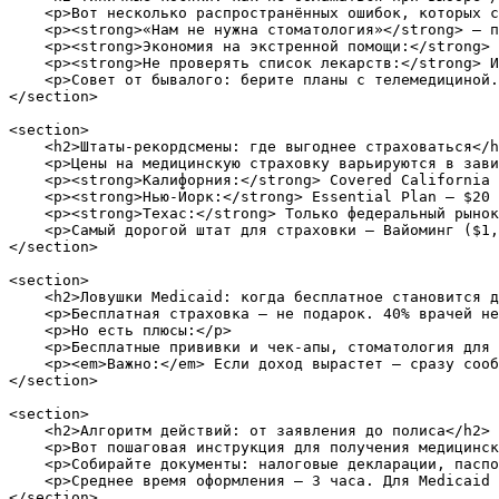
    <p>Вот несколько распространённых ошибок, которых с
    <p><strong>«Нам не нужна стоматология»</strong> — п
    <p><strong>Экономия на экстренной помощи:</strong> 
    <p><strong>Не проверять список лекарств:</strong> И
    <p>Совет от бывалого: берите планы с телемедициной.
</section>

<section>

    <h2>Штаты-рекордсмены: где выгоднее страховаться</h
    <p>Цены на медицинскую страховку варьируются в зави
    <p><strong>Калифорния:</strong> Covered California 
    <p><strong>Нью-Йорк:</strong> Essential Plan — $20 
    <p><strong>Техас:</strong> Только федеральный рынок
    <p>Самый дорогой штат для страховки — Вайоминг ($1,
</section>

<section>

    <h2>Ловушки Medicaid: когда бесплатное становится д
    <p>Бесплатная страховка — не подарок. 40% врачей не
    <p>Но есть плюсы:</p>

    <p>Бесплатные прививки и чек-апы, стоматология для 
    <p><em>Важно:</em> Если доход вырастет — сразу сооб
</section>

<section>

    <h2>Алгоритм действий: от заявления до полиса</h2>

    <p>Вот пошаговая инструкция для получения медицинск
    <p>Собирайте документы: налоговые декларации, паспо
    <p>Среднее время оформления — 3 часа. Для Medicaid 