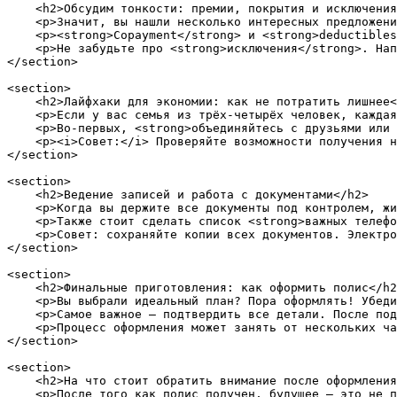
    <h2>Обсудим тонкости: премии, покрытия и исключения
    <p>Значит, вы нашли несколько интересных предложени
    <p><strong>Copayment</strong> и <strong>deductibles
    <p>Не забудьте про <strong>исключения</strong>. Нап
</section>

<section>

    <h2>Лайфхаки для экономии: как не потратить лишнее<
    <p>Если у вас семья из трёх-четырёх человек, каждая
    <p>Во-первых, <strong>объединяйтесь с друзьями или 
    <p><i>Совет:</i> Проверяйте возможности получения н
</section>

<section>

    <h2>Ведение записей и работа с документами</h2>

    <p>Когда вы держите все документы под контролем, жи
    <p>Также стоит сделать список <strong>важных телефо
    <p>Совет: сохраняйте копии всех документов. Электро
</section>

<section>

    <h2>Финальные приготовления: как оформить полис</h2
    <p>Вы выбрали идеальный план? Пора оформлять! Убеди
    <p>Самое важное — подтвердить все детали. После под
    <p>Процесс оформления может занять от нескольких ча
</section>

<section>

    <h2>На что стоит обратить внимание после оформления
    <p>После того как полис получен, будущее — это не п