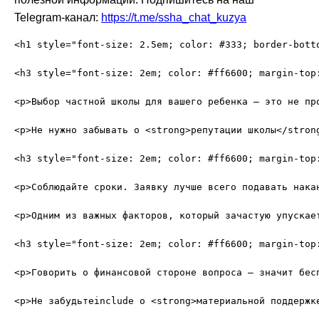
Telegram-канал:
https://t.me/ssha_chat_kuzya
<h1 style="font-size: 2.5em; color: #333; border-bott
<h3 style="font-size: 2em; color: #ff6600; margin-top:
<p>Выбор частной школы для вашего ребенка — это не пр
<p>Не нужно забывать о <strong>репутации школы</stron
<h3 style="font-size: 2em; color: #ff6600; margin-top:
<p>Соблюдайте сроки. Заявку лучше всего подавать нака
<p>Одним из важных факторов, который зачастую упускае
<h3 style="font-size: 2em; color: #ff6600; margin-top
<p>Говорить о финансовой стороне вопроса — значит бес
<p>Не забудьтеinclude о <strong>материальной поддержк