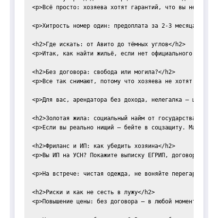
<p>Всё просто: хозяева хотят гарантий, что вы не свали
<p>Хитрость номер один: предоплата за 2-3 месяца. В ме
<h2>Где искать: от Авито до тёмных углов</h2>

<p>Итак, как найти жильё, если нет официального дохода
<h2>Без договора: свобода или могила?</h2>

<p>Все так снимают, потому что хозяева не хотят 13% НД
<p>Для вас, арендатора без дохода, нелегалка – шанс. Н
<h2>Золотая жила: социальный найм от государства</h2>

<p>Если вы реально нищий – бейте в соцзащиту. Малообес
<h2>Фриланс и ИП: как убедить хозяина</h2>

<p>Вы ИП на УСН? Покажите выписку ЕГРИП, договоры с кл
<p>На встрече: чистая одежда, не воняйте перегаром. Ра
<h2>Риски и как не сесть в лужу</h2>

<p>Повышение цены: без договора – в любой момент. Высе