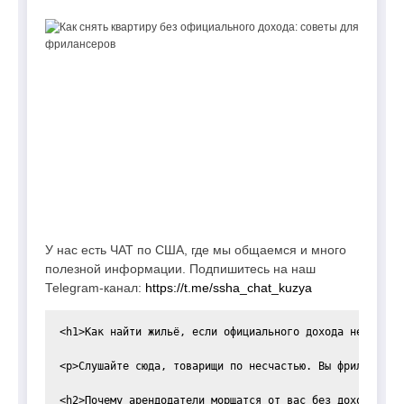
У нас есть ЧАТ по США, где мы общаемся и много
полезной информации. Подпишитесь на наш
Telegram-канал:
https://t.me/ssha_chat_kuzya
<h1>Как найти жильё, если официального дохода нет: полн
<p>Слушайте сюда, товарищи по несчастью. Вы фрилансер,
<h2>Почему арендодатели морщатся от вас без дохода</h2>