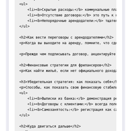
<ul>

    <li><b>Скрытые расходы:</b> коммунальные платежи, о
    <li><b>Отсутствие договора:</b> это путь к неопреде
    <li><b>Непорядочные арендодатели:</b> тщательно про
</ul>

<h2>Как вести переговоры с арендодателями</h2>

<p>Когда вы выходите на аренду, помните, что сделки за
<p>Прежде чем подписывать договор, акцентируйте вниман
<h2>Финансовые стратегии для фрилансеров</h2>

<p>Как найти жильё, если нет официального дохода? Пере
<h3>Убедительная стратегия: как показать себя</h3>

<p>Способы, как показать свою финансовую стабильность, 
<ul>

    <li><b>Выписки из банка:</b> демонстрация регулярны
    <li><b>Договоры с клиентами:</b> всегда полезно име
    <li><b>Самозанятость:</b> регистрация как самозаня
</ul>

<h2>Куда двигаться дальше</h2>
