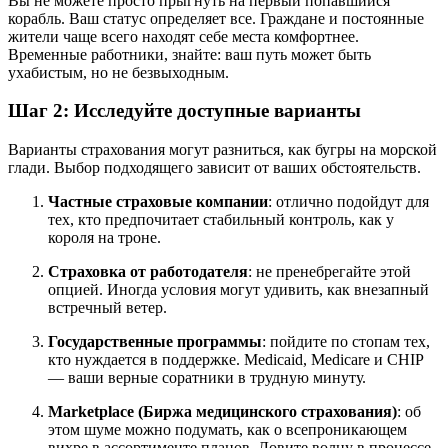
Вы не можете просто прыгнуть на первый попавшийся
корабль. Ваш статус определяет все. Граждане и постоянные
жители чаще всего находят себе места комфортнее.
Временные работники, знайте: ваш путь может быть
ухабистым, но не безвыходным.
Шаг 2: Исследуйте доступные варианты
Варианты страхования могут разниться, как бугры на морской
глади. Выбор подходящего зависит от ваших обстоятельств.
Частные страховые компании
: отлично подойдут для
тех, кто предпочитает стабильный контроль, как у
короля на троне.
Страховка от работодателя
: не пренебрегайте этой
опцией. Иногда условия могут удивить, как внезапный
встречный ветер.
Государственные программы
: пойдите по стопам тех,
кто нуждается в поддержке. Medicaid, Medicare и CHIP
— ваши верные соратники в трудную минуту.
Marketplace (Биржа медицинского страхования)
: об
этом шуме можно подумать, как о всепроникающем
вихре в ассортименте планов. Ловите волну в процессе