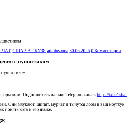
пушистиком
 ЧАТ
,
США ЧАТ КУЗЯ
adminsauna
30.06.2025
0 Комментарии
щения с пушистиком
нформации. Подпишитесь на наш Telegram-канал:
https://t.me/ssh
. Они мяукают, шипят, мурчат и тычутся лбом в ваш ноутбук. И 
к понять кота и его языке.
дж