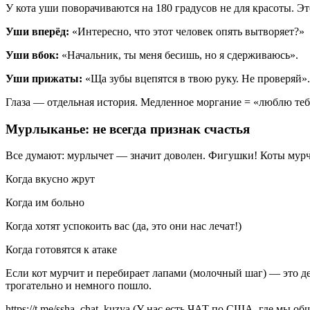
У кота уши поворачиваются на 180 градусов не для красоты. Э
Уши вперёд:
«Интересно, что этот человек опять вытворяет?»
Уши вбок:
«Начальник, ты меня бесишь, но я сдерживаюсь».
Уши прижаты:
«Ща зубы вцепятся в твою руку. Не проверяй».
Глаза — отдельная история. Медленное моргание = «люблю тебя
Мурлыканье: не всегда признак счастья
Все думают: мурлычет — значит доволен. Фигушки! Коты мурч
Когда вкусно жрут
Когда им больно
Когда хотят успокоить вас (да, это они нас лечат!)
Когда готовятся к атаке
Если кот мурчит и перебирает лапами (молочный шаг) — это дет
трогательно и немного пошло.
https://t.me/ssha_chat_kuzya (У нас есть ЧАТ по США, где мы 