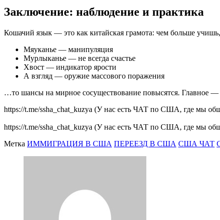
Заключение: наблюдение и практика
Кошачий язык — это как китайская грамота: чем больше учишь,
Мяуканье — манипуляция
Мурлыканье — не всегда счастье
Хвост — индикатор ярости
А взгляд — оружие массового поражения
…то шансы на мирное сосуществование повысятся. Главное — п
https://t.me/ssha_chat_kuzya (У нас есть ЧАТ по США, где мы 
https://t.me/ssha_chat_kuzya (У нас есть ЧАТ по США, где мы 
Метка
ИММИГРАЦИЯ В США
ПЕРЕЕЗД В США
США ЧАТ