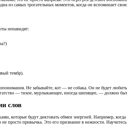
одна из самых трогательных моментов, когда он вспоминает свою
оты ненавидят:
ва?)
явый тембр).
понимания. Не забывайте, кот — не собака. Он не будет любить в
 богатство — тихое, мурлыкающее, иногда шипящее, — должно бы
ми слов
ми, которые будут диктовать обмен энергией. Например, когда 
то не просто привычка. Это его признание в нежности. Научитес