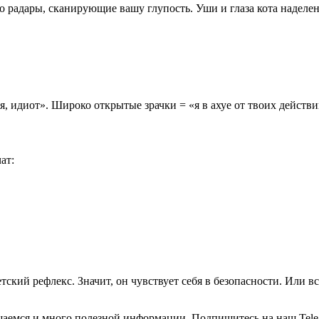
то радары, сканирующие вашу глупость. Уши и глаза кота надел
, идиот». Широко открытые зрачки = «я в ахуе от твоих действи
ат:
ский рефлекс. Значит, он чувствует себя в безопасности. Или в
общаемся и много полезной информации. Подпишитесь на наш Tele