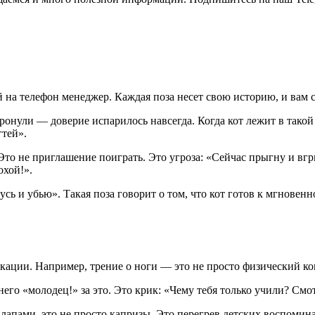
на телефон менеджер. Каждая поза несет свою историю, и вам ст
ронули — доверие испарилось навсегда. Когда кот лежит в такой 
гтей».
Это не приглашение поиграть. Это угроза: «Сейчас прыгну и вг
охой!».
ь и убью». Такая поза говорит о том, что кот готов к мгновен
кации. Например, трение о ноги — это не просто физический ко
го «молодец!» за это. Это крик: «Чему тебя только учили? Смотр
апами, это не просто капризы. Это перегрев детских воспомина