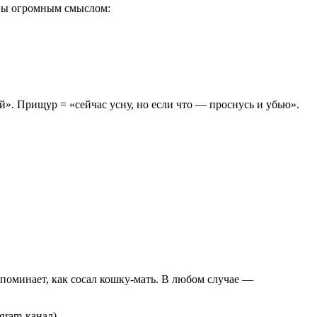
ены огромным смыслом:
й». Прищур = «сейчас усну, но если что — проснусь и убью».
споминает, как сосал кошку-мать. В любом случае —
gram-канал)