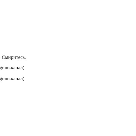
. Смиритесь.
gram-канал)
gram-канал)