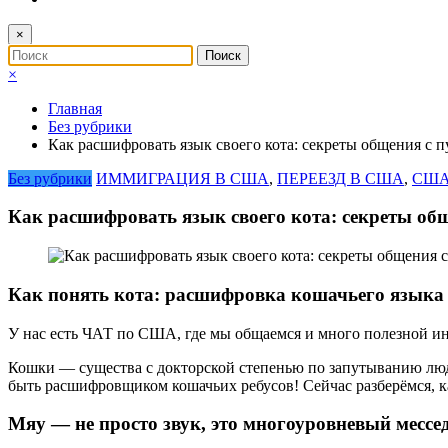
×
×
Главная
Без рубрики
Как расшифровать язык своего кота: секреты общения с 
Без рубрики
ИММИГРАЦИЯ В США
,
ПЕРЕЕЗД В США
,
США
Как расшифровать язык своего кота: секреты об
Как понять кота: расшифровка кошачьего языка
У нас есть ЧАТ по США, где мы общаемся и много полезной и
Кошки — существа с докторской степенью по запутыванию людей
быть расшифровщиком кошачьих ребусов! Сейчас разберёмся, ка
Мяу — не просто звук, это многоуровневый мессе