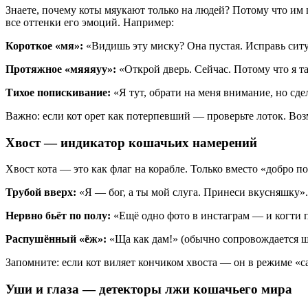
Знаете, почему коты мяукают только на людей? Потому что им 
все оттенки его эмоций. Например:
Короткое «мя»:
«Видишь эту миску? Она пустая. Исправь сит
Протяжное «мяяяуу»:
«Открой дверь. Сейчас. Потому что я та
Тихое попискивание:
«Я тут, обрати на меня внимание, но сдел
Важно: если кот орет как потерпевший — проверьте лоток. Возм
Хвост — индикатор кошачьих намерений
Хвост кота — это как флаг на корабле. Только вместо «добро п
Трубой вверх:
«Я — бог, а ты мой слуга. Принеси вкусняшку».
Нервно бьёт по полу:
«Ещё одно фото в инстаграм — и когти п
Распушённый «ёж»:
«Ща как дам!» (обычно сопровождается 
Запомните: если кот виляет кончиком хвоста — он в режиме «са
Уши и глаза — детекторы лжи кошачьего мира