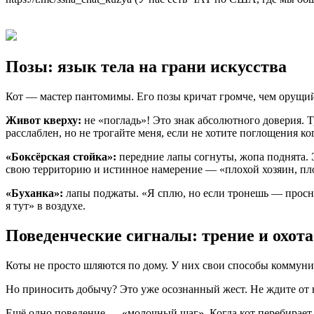
Позы: язык тела на грани искусства
Кот — мастер пантомимы. Его позы кричат громче, чем орущий 
Живот кверху:
не «погладь»! Это знак абсолютного доверия. Т
расслаблен, но не трогайте меня, если не хотите поглощения ко
«Боксёрская стойка»:
передние лапы согнуты, жопа поднята. 
свою территорию и истинное намерение — «плохой хозяин, пл
«Буханка»:
лапы поджаты. «Я сплю, но если тронешь — проснус
я тут» в воздухе.
Поведенческие сигналы: трение и охота
Коты не просто шляются по дому. У них свои способы коммуни
Но приносить добычу? Это уже осознанный жест. Не ждите от не
Ещё одно поведение — «молочный шаг». Когда кот перебирает л