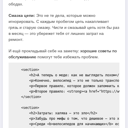
ободах.
Смазка цепи:
Это не те дела, которые можно
игнорировать. С каждым пробегом цепь накапливает
грязь и старую смазку. Чисти и смазывай цепь хотя бы раз
в месяц — это убережет тебя от лишних затрат на
ремонт.
И ещё прокладывай себе на заметку:
хорошие советы по
обслуживанию
помогут тебе избежать проблем.
    <section>

        <h2>А теперь о моде: как не выглядеть лохом</h2>

        <p>Конечно, велосипед — это не только транспорт, 
        <p>Первое правило, которое должен запомнить кажды
        <p>Второе правило: <strong><a href="https://www.b
    </section>

    <section>

        <h2>Затраты: халява — это зло</h2>

        <p>Забудь про мифы о том, что дешевое — это хорош
        <p>Среди <b>велосипедов для начинающих</b> есть в