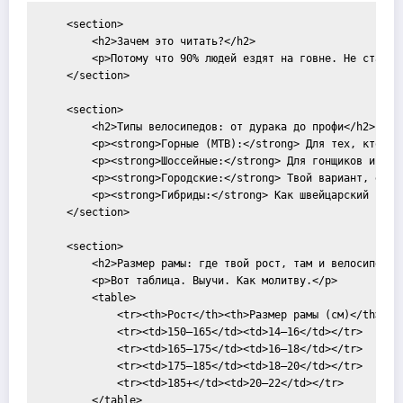
    <section>

        <h2>Зачем это читать?</h2>

        <p>Потому что 90% людей ездят на говне. Не стань 
    </section>

    <section>

        <h2>Типы велосипедов: от дурака до профи</h2>

        <p><strong>Горные (MTB):</strong> Для тех, кто хо
        <p><strong>Шоссейные:</strong> Для гонщиков и маз
        <p><strong>Городские:</strong> Твой вариант, если
        <p><strong>Гибриды:</strong> Как швейцарский нож 
    </section>

    <section>

        <h2>Размер рамы: где твой рост, там и велосипед</h
        <p>Вот таблица. Выучи. Как молитву.</p>

        <table>

            <tr><th>Рост</th><th>Размер рамы (см)</th></tr
            <tr><td>150–165</td><td>14–16</td></tr>

            <tr><td>165–175</td><td>16–18</td></tr>

            <tr><td>175–185</td><td>18–20</td></tr>

            <tr><td>185+</td><td>20–22</td></tr>

        </table>
