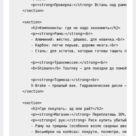
        <p><strong>Проверка:</strong> Встань над рамой. М
    </section>

    <section>

        <h2>Компоненты: где не надо экономить</h2>

        <p><strong>Рама:</strong><br>

        - Алюминий: жёстко, дёшево, для новичка.<br>

        - Карбон: легче перьев, дороже мозга.<br>

        - Сталь: для эстетов, которые готовы тащить лишние
        <p><strong>Трансмиссия:</strong><br>

        <b>Shimano</b> Tourney — для поездки до помойки. 
        <p><strong>Тормоза:</strong><br>

        V-Brake — прошлый век. Гидравлические диски — есл
    </section>

    <section>

        <h2>Где покупать: ад или рай?</h2>

        <p><strong>Магазин:</strong> Переплатишь 30%, зат
        <p><strong>С рук:</strong> Риск купить убитый агре
        - Раму на трещины (особенно возле сварных швов)<br
        - Восьмёрки на колёсах: покрути, посмотри, не бьёт