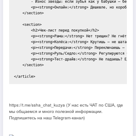
        - Износ звезды: если зубья как у бабушки — беги.</
        <p><strong>Онлайн:</strong> Дешевле, но коробка м
    </section>

    <section>

        <h2>Чек-лист перед покупкой</h2>

        <p><strong>Рама:</strong> Нет трещин? Не гнётся ка
        <p><strong>Колёса:</strong> Крутишь — не шатает? С
        <p><strong>Передачи:</strong> Переключаешь — не ск
        <p><strong>Руль/Седло:</strong> Регулируются без т
        <p><strong>Тест-драйв:</strong> Не падаешь? Едешь?
    </section>

https://t.me/ssha_chat_kuzya (У нас есть ЧАТ по США, где
мы общаемся и много полезной информации.
Подпишитесь на наш Telegram-канал)