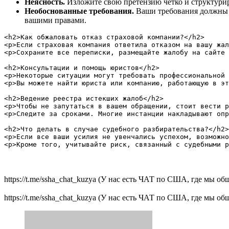
Неясность.
Изложите свою претензию чётко и структурир
Необоснованные требования.
Ваши требования должны б
вашими правами.
<h2>Как обжаловать отказ страховой компании?</h2>

<p>Если страховая компания ответила отказом на вашу жал
<p>Сохраните все переписки, размещайте жалобу на сайте 
<h2>Консультации и помощь юристов</h2>

<p>Некоторые ситуации могут требовать профессиональной 
<p>Вы можете найти юриста или компанию, работающую в эт
<h2>Ведение реестра истекших жалоб</h2>

<p>Чтобы не запутаться в вашем обращении, стоит вести р
<p>Следите за сроками. Многие инстанции накладывают опр
<h2>Что делать в случае судебного разбирательства?</h2>

<p>Если все ваши усилия не увенчались успехом, возможно
https://t.me/ssha_chat_kuzya (У нас есть ЧАТ по США, где мы 
https://t.me/ssha_chat_kuzya (У нас есть ЧАТ по США, где мы 