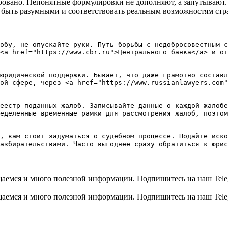
овано. Непонятные формулировки не дополняют, а запутывают. 
ыть разумными и соответствовать реальным возможностям стра
обу, не опускайте руки. Путь борьбы с недобросовестным с
<a href="https://www.cbr.ru">Центрального банка</a> и от
юридической поддержки. Бывает, что даже грамотно составл
ой сфере, через <a href="https://www.russianlawyers.com"
еестр поданных жалоб. Записывайте данные о каждой жалобе
еделенные временные рамки для рассмотрения жалоб, поэтом
, вам стоит задуматься о судебном процессе. Подайте иско
общаемся и много полезной информации. Подпишитесь на наш Tele
общаемся и много полезной информации. Подпишитесь на наш Tele