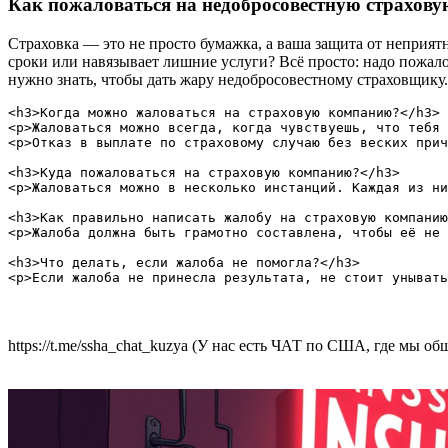
Как пожаловаться на недобросовестную страхов
Страховка — это не просто бумажка, а ваша защита от неприятн
сроки или навязывает лишние услуги? Всё просто: надо пожалов
нужно знать, чтобы дать жару недобросовестному страховщику.
<h3>Когда можно жаловаться на страховую компанию?</h3>

<p>Жаловаться можно всегда, когда чувствуешь, что тебя 
<p>Отказ в выплате по страховому случаю без веских прич
<h3>Куда пожаловаться на страховую компанию?</h3>

<p>Жаловаться можно в несколько инстанций. Каждая из ни
<h3>Как правильно написать жалобу на страховую компанию
<p>Жалоба должна быть грамотно составлена, чтобы её не 
<h3>Что делать, если жалоба не помогла?</h3>

https://t.me/ssha_chat_kuzya (У нас есть ЧАТ по США, где мы 