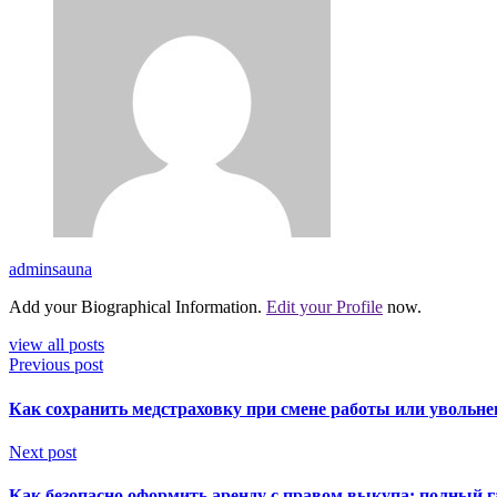
adminsauna
Add your Biographical Information.
Edit your Profile
now.
view all posts
Previous post
Как сохранить медстраховку при смене работы или увольне
Next post
Как безопасно оформить аренду с правом выкупа: полный г