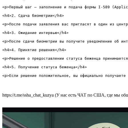
<p>Первый шаг — заполнение и подача формы I-589 (Applic
<h4>2. Сдача биометрии</h4>

<p>После подачи заявления вас пригласят в один из центр
<h4>3. Ожидание интервью</h4>

<p>После сдачи биометрии вы получите уведомление об инт
<h4>4. Принятие решения</h4>

<p>Решение о предоставлении статуса беженца принимается
<h4>5. Получение статуса беженца</h4>

https://t.me/ssha_chat_kuzya (У нас есть ЧАТ по США, где мы 