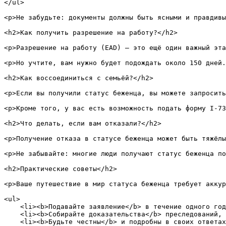
</ul>

<p>Не забудьте: документы должны быть ясными и правдивы
<h2>Как получить разрешение на работу?</h2>

<p>Разрешение на работу (EAD) — это ещё один важный эта
<p>Но учтите, вам нужно будет подождать около 150 дней.
<h2>Как воссоединиться с семьёй?</h2>

<p>Если вы получили статус беженца, вы можете запросить
<p>Кроме того, у вас есть возможность подать форму I-73
<h2>Что делать, если вам отказали?</h2>

<p>Получение отказа в статусе беженца может быть тяжёлы
<p>Не забывайте: многие люди получают статус беженца по
<h2>Практические советы</h2>

<p>Ваше путешествие в мир статуса беженца требует аккур
<ul>

    <li><b>Подавайте заявление</b> в течение одного год
    <li><b>Собирайте доказательства</b> преследований, 
    <li><b>Будьте честны</b> и подробны в своих ответах