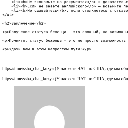
    <li><b>Не экономьте на документах</b> и доказательс
    <li><b>Если не знаете английского</b> — возьмите пе
    <li><b>Не сдавайтесь</b>, если столкнетесь с отказо
</ul>

<h2>Заключение</h2>

<p>Получение статуса беженца — это сложный, но возможны
<p>Помните: статус беженца — это не просто возможность 
https://t.me/ssha_chat_kuzya (У нас есть ЧАТ по США, где мы 
https://t.me/ssha_chat_kuzya (У нас есть ЧАТ по США, где мы 