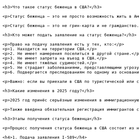
<h3>Что такое статус беженца в США?</h3>

<p>Статус беженца — это не просто возможность жить в Ам
<p>Статус беженца — это не грин-карта и не гражданство.
<h3>Кто может подать заявление на статус беженца?</h3>

<p>Право на подачу заявления есть у тех, кто:</p>

<p>1. Находится на территории США.</p>

<p>2. Не имеет намерения поселиться в другой стране.</p
<p>3. Не имеет запрета на въезд в США.</p>

<p>4. Не имеет тяжёлых судимостей.</p>

<p>5. Не страдает заболеваниями, представляющими угрозу
<p>6. Подвергается преследованиям по одному из основани
<p>Важно: если вы приехали в США по туристической или с
<h3>Какие изменения в 2025 году?</h3>

<p>2025 год принёс серьёзные изменения в иммиграционную
<p>Также введена обязательная регистрация иммигрантов с
<h3>Этапы получения статуса беженца</h3>

<p>Процесс получения статуса беженца в США состоит из н
<h4>1. Подача заявления I-589</h4>
