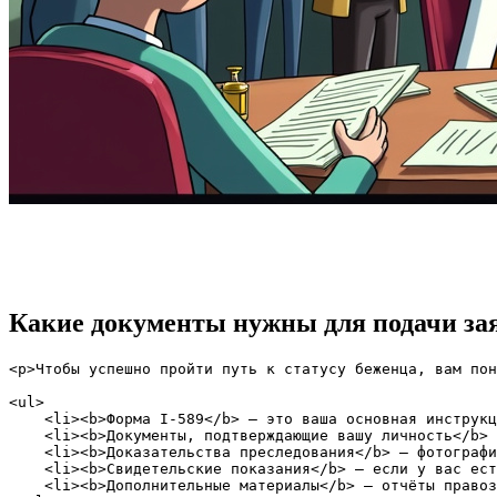
Какие документы нужны для подачи за
<p>Чтобы успешно пройти путь к статусу беженца, вам пон
<ul>

    <li><b>Форма I-589</b> — это ваша основная инструкц
    <li><b>Документы, подтверждающие вашу личность</b> 
    <li><b>Доказательства преследования</b> — фотографи
    <li><b>Свидетельские показания</b> — если у вас ест
    <li><b>Дополнительные материалы</b> — отчёты правоз