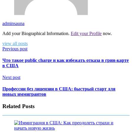
adminsauna
Add your Biographical Information.
Edit your Profile
now.
view all posts
Previous post
Что такое public charge и как избежать отказа в грин-карте
в США
Next post
Профессии без лицензии в США: быстрый старт для
новых иммигрантов
Related Posts