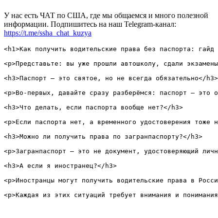
У нас есть ЧАТ по США, где мы общаемся и много полезной
информации. Подпишитесь на наш Telegram-канал:
https://t.me/ssha_chat_kuzya
<h1>Как получить водительские права без паспорта: гайд 
<p>Представьте: вы уже прошли автошколу, сдали экзамены
<h3>Паспорт — это святое, но не всегда обязательно</h3>

<p>Во-первых, давайте сразу разберёмся: паспорт — это о
<h3>Что делать, если паспорта вообще нет?</h3>

<p>Если паспорта нет, а временного удостоверения тоже н
<h3>Можно ли получить права по загранпаспорту?</h3>

<p>Загранпаспорт — это не документ, удостоверяющий личн
<h3>А если я иностранец?</h3>

<p>Иностранцы могут получить водительские права в Росси