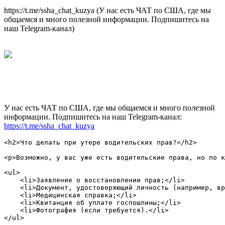
https://t.me/ssha_chat_kuzya (У нас есть ЧАТ по США, где мы
общаемся и много полезной информации. Подпишитесь на
наш Telegram-канал)
У нас есть ЧАТ по США, где мы общаемся и много полезной
информации. Подпишитесь на наш Telegram-канал:
https://t.me/ssha_chat_kuzya
<h2>Что делать при утере водительских прав?</h2>

<p>Возможно, у вас уже есть водительские права, но по к
<ul>

    <li>Заявление о восстановлении прав;</li>

    <li>Документ, удостоверяющий личность (например, вр
    <li>Медицинская справка;</li>

    <li>Квитанция об уплате госпошлины;</li>

    <li>Фотография (если требуется).</li>

</ul>
