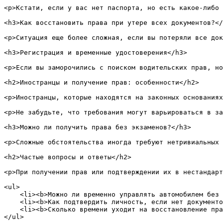
<p>Кстати, если у вас нет паспорта, но есть какое-либо 
<h3>Как восстановить права при утере всех документов?</
<p>Ситуация еще более сложная, если вы потеряли все док
<h3>Регистрация и временные удостоверения</h3>

<p>Если вы заморочились с поиском водительских прав, но
<h2>Иностранцы и получение прав: особенности</h2>

<p>Иностранцы, которые находятся на законных основаниях
<p>Не забудьте, что требования могут варьироваться в за
<h3>Можно ли получить права без экзаменов?</h3>

<p>Сложные обстоятельства иногда требуют нетривиальных 
<h2>Частые вопросы и ответы</h2>

<p>При получении прав или подтверждении их в нестандарт
<ul>

    <li><b>Можно ли временно управлять автомобилем без 
    <li><b>Как подтвердить личность, если нет документо
    <li><b>Сколько времени уходит на восстановление пра
</ul>
