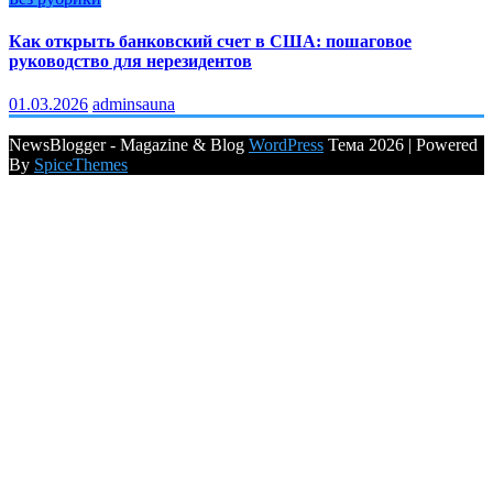
Как открыть банковский счет в США: пошаговое
руководство для нерезидентов
01.03.2026
adminsauna
NewsBlogger - Magazine & Blog
WordPress
Тема 2026 | Powered
By
SpiceThemes