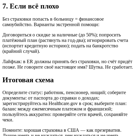
7. Если всё плохо
Без страховки попасть в больницу = финансовое
самоубийство. Варианты экстренной помощи:
Договориться о скидке за наличные (до 50%); попросить
платёжный план (растянуть на год-два); игнорировать счета
(испортит кредитную историю); подать на банкротство
(крайний случай).
Лайфхак: в ER должны принять без страховки, но счёт придёт
позже. Не говорите своё настоящее имя? Шутка. Не сработает.
Итоговая схема
Определите статус: работник, пенсионер, нищий; соберите
документы: от паспорта до справки о доходах;
зарегистрируйтесь на Healthcare.gov в срок; выберите план:
баланс между ежемесячным платежом и франшизой;
пользуйтесь аккуратно: проверяйте сети врачей, сохраняйте
чеки.
Помните: хорошая страховка в США — как презерватив.
Лучше иметь и не нуждаться, чем нуждаться и не иметь.