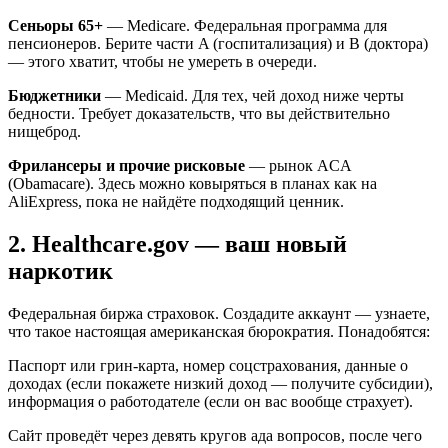
Сеньоры 65+
— Medicare. Федеральная программа для
пенсионеров. Берите части A (госпитализация) и B (доктора)
— этого хватит, чтобы не умереть в очереди.
Бюджетники
— Medicaid. Для тех, чей доход ниже черты
бедности. Требует доказательств, что вы действительно
нищеброд.
Фрилансеры и прочие рисковые
— рынок ACA
(Obamacare). Здесь можно ковыряться в планах как на
AliExpress, пока не найдёте подходящий ценник.
2. Healthcare.gov — ваш новый
наркотик
Федеральная биржа страховок. Создадите аккаунт — узнаете,
что такое настоящая американская бюрократия. Понадобятся:
Паспорт или грин-карта, номер соцстрахования, данные о
доходах (если покажете низкий доход — получите субсидии),
информация о работодателе (если он вас вообще страхует).
Сайт проведёт через девять кругов ада вопросов, после чего