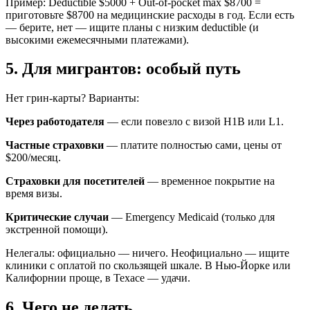
Пример: Deductible $5000 + Out-of-pocket max $8700 =
приготовьте $8700 на медицинские расходы в год. Если есть
— берите, нет — ищите планы с низким deductible (и
высокими ежемесячными платежами).
5. Для мигрантов: особый путь
Нет грин-карты? Варианты:
Через работодателя
— если повезло с визой H1B или L1.
Частные страховки
— платите полностью сами, цены от
$200/месяц.
Страховки для посетителей
— временное покрытие на
время визы.
Критические случаи
— Emergency Medicaid (только для
экстренной помощи).
Нелегалы: официально — ничего. Неофициально — ищите
клиники с оплатой по скользящей шкале. В Нью-Йорке или
Калифорнии проще, в Техасе — удачи.
6. Чего не делать