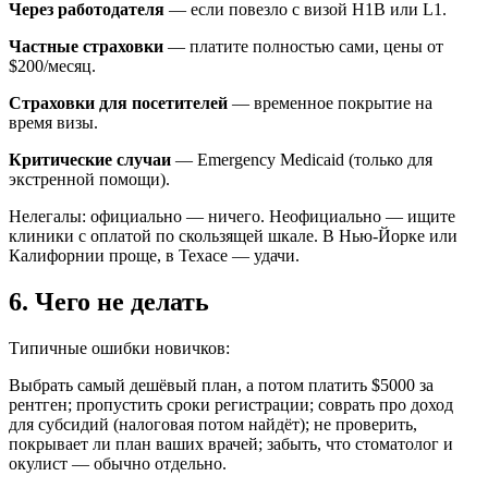
Через работодателя
— если повезло с визой H1B или L1.
Частные страховки
— платите полностью сами, цены от
$200/месяц.
Страховки для посетителей
— временное покрытие на
время визы.
Критические случаи
— Emergency Medicaid (только для
экстренной помощи).
Нелегалы: официально — ничего. Неофициально — ищите
клиники с оплатой по скользящей шкале. В Нью-Йорке или
Калифорнии проще, в Техасе — удачи.
6. Чего не делать
Типичные ошибки новичков:
Выбрать самый дешёвый план, а потом платить $5000 за
рентген; пропустить сроки регистрации; соврать про доход
для субсидий (налоговая потом найдёт); не проверить,
покрывает ли план ваших врачей; забыть, что стоматолог и
окулист — обычно отдельно.