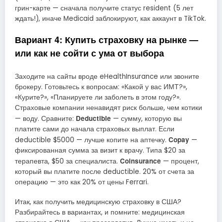
грин-карте — сначала получите статус resident (5 лет
ждать!), иначе Medicaid заблокируют, как аккаунт в TikTok.
Вариант 4: Купить страховку на рынке —
или как не сойти с ума от выбора
Заходите на сайты вроде eHealthInsurance или звоните
брокеру. Готовьтесь к вопросам: «Какой у вас ИМТ?»,
«Курите?», «Планируете ли заболеть в этом году?».
Страховые компании ненавидят риск больше, чем котики
Deductible
— воду. Сравните:
— сумму, которую вы
платите сами до начала страховых выплат. Если
Copay
deductible $5000 — лучше копите на аптечку.
—
фиксированная сумма за визит к врачу. Типа $20 за
Coinsurance
терапевта, $50 за специалиста.
— процент,
который вы платите после deductible. 20% от счета за
операцию — это как 20% от цены Ferrari.
Итак, как получить медицинскую страховку в США?
Разбирайтесь в вариантах, и помните: медицинская