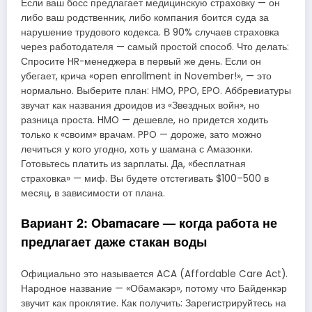
Если ваш босс предлагает медицинскую страховку — он
либо ваш родственник, либо компания боится суда за
нарушение трудового кодекса. В 90% случаев страховка
через работодателя — самый простой способ. Что делать:
Спросите HR-менеджера в первый же день. Если он
убегает, крича «open enrollment in November!», — это
нормально. Выберите план: HMO, PPO, EPO. Аббревиатуры
звучат как названия дроидов из «Звездных войн», но
разница проста. HMO — дешевле, но придется ходить
только к «своим» врачам. PPO — дороже, зато можно
лечиться у кого угодно, хоть у шамана с Амазонки.
Готовьтесь платить из зарплаты. Да, «бесплатная
страховка» — миф. Вы будете отстегивать $100–500 в
месяц, в зависимости от плана.
Вариант 2: Obamacare — когда работа не
предлагает даже стакан воды
Официально это называется ACA (Affordable Care Act).
Народное название — «Обамакэр», потому что Байденкэр
звучит как проклятие. Как получить: Зарегистрируйтесь на