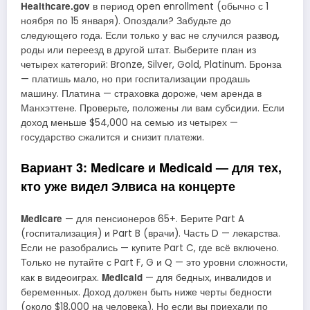
Healthcare.gov
в период open enrollment (обычно с 1
ноября по 15 января). Опоздали? Забудьте до
следующего года. Если только у вас не случился развод,
роды или переезд в другой штат. Выберите план из
четырех категорий: Bronze, Silver, Gold, Platinum. Бронза
— платишь мало, но при госпитализации продашь
машину. Платина — страховка дороже, чем аренда в
Манхэттене. Проверьте, положены ли вам субсидии. Если
доход меньше $54,000 на семью из четырех —
государство сжалится и снизит платежи.
Вариант 3: Medicare и Medicaid — для тех,
кто уже видел Элвиса на концерте
Medicare
— для пенсионеров 65+. Берите Part A
(госпитализация) и Part B (врачи). Часть D — лекарства.
Если не разобрались — купите Part C, где всё включено.
Только не путайте с Part F, G и Q — это уровни сложности,
Medicaid
как в видеоиграх.
— для бедных, инвалидов и
беременных. Доход должен быть ниже черты бедности
(около $18,000 на человека). Но если вы приехали по