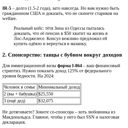
IR-5
– долго (1.5-2 года), зато навсегда. Но вам нужно быть
гражданином США и доказать, что не скинете стариков на
welfare.
Реальный кейс: тётя Зина из Одессы пыталась
доказать, что её пенсии в $50 хватит на жизнь в
Лос-Анджелесе. Консул вежливо предложил ей
купить одёяло и вернуться в мазанку.
2. Спонсорство: танцы с бубном вокруг доходов
Для иммиграционной визы
форма I-864
– ваш финансовый
стриптиз. Нужно показать доход 125% от федерального
уровня бедности. На 2024:
Человек в семье
Минимальный доход
2 (вы + бабушка)
$25,550
3 (ещё дед)
$32,075
Не дотягиваете? Зовите со-спонсора – хоть любовника из
Макдональдса. Главное, чтобы у него был SSN и налоговая
декларация.