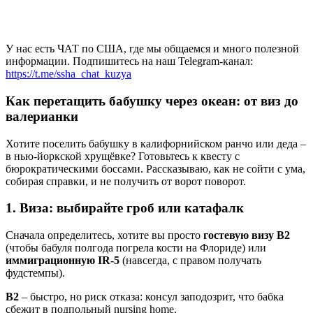
У нас есть ЧАТ по США, где мы общаемся и много полезной
информации. Подпишитесь на наш Telegram-канал:
https://t.me/ssha_chat_kuzya
Как перетащить бабушку через океан: от виз до
валерианки
Хотите поселить бабушку в калифорнийском ранчо или деда –
в нью-йоркской хрущёвке? Готовьтесь к квесту с
бюрократическими боссами. Рассказываю, как не сойти с ума,
собирая справки, и не получить от ворот поворот.
1. Виза: выбирайте гроб или катафалк
Сначала определитесь, хотите вы просто
гостевую визу B2
(чтобы бабуля полгода погрела кости на Флориде) или
иммиграционную IR-5
(навсегда, с правом получать
фудстемпы).
B2
– быстро, но риск отказа: консул заподозрит, что бабка
сбежит в подпольный nursing home.