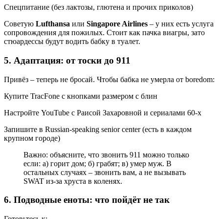
Спецпитание (без лактозы, глютена и прочих приколов)
Советую
Lufthansa
или
Singapore Airlines
– у них есть услуга
сопровождения для пожилых. Стоит как пачка виагры, зато
стюардессы будут водить бабку в туалет.
5. Адаптация: от тоски до 911
Привёз – теперь не бросай. Чтобы бабка не умерла от boredom:
Купите TracFone с кнопками размером с блин
Настройте YouTube с Раисой Захаровной и сериалами 60-х
Запишите в Russian-speaking senior center (есть в каждом
крупном городе)
Важно: объясните, что звонить 911 можно только
если: а) горит дом; б) грабят; в) умер муж. В
остальных случаях – звонить вам, а не вызывать
SWAT из-за хруста в коленях.
6. Подводные еноты: что пойдёт не так
Готовьтесь к: