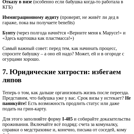
Отказу в визе
(особенно если бабушка когда-то работала в
КГБ)
Иммиграционному аудиту
(проверят, не живёт ли дед в
гараже, пока вы получаете benefits)
Бунту
(через полгода начнётся «Верните меня к Марусе!» и
«Здесь картошка как пластмасса!»)
Самый важный совет: перед тем, как начинать процесс,
спросите бабушку – а оно ей надо? Может, ей и в огороде с
огурцами хорошо.
7. Юридические хитрости: избегаем
ляпов
Теперь о том, как дальше организовать жизнь после переезда.
Представим, что бабушка уже у вас. Срок визы у истекает?
Не
паникуйте!
Есть возможность продлить статус или даже
подать на грин-карту.
Для этого заполняйте форму
I-485
и собирайте доказательства
проживания. Включайте всё подряд: счета за комуналку,
справки о медстраховке и, конечно, письма от соседей, кому