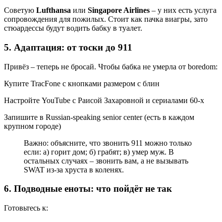
Советую
Lufthansa
или
Singapore Airlines
– у них есть услуга
сопровождения для пожилых. Стоит как пачка виагры, зато
стюардессы будут водить бабку в туалет.
5. Адаптация: от тоски до 911
Привёз – теперь не бросай. Чтобы бабка не умерла от boredom:
Купите TracFone с кнопками размером с блин
Настройте YouTube с Раисой Захаровной и сериалами 60-х
Запишите в Russian-speaking senior center (есть в каждом
крупном городе)
Важно: объясните, что звонить 911 можно только
если: а) горит дом; б) грабят; в) умер муж. В
остальных случаях – звонить вам, а не вызывать
SWAT из-за хруста в коленях.
6. Подводные еноты: что пойдёт не так
Готовьтесь к: