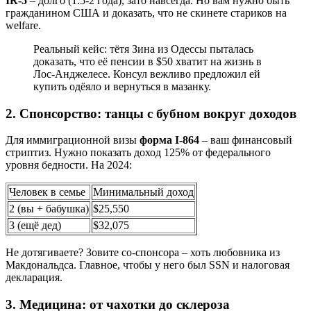
IR-5
– долго (1.5-2 года), зато навсегда. Но вам нужно быть
гражданином США и доказать, что не скинете стариков на
welfare.
Реальный кейс: тётя Зина из Одессы пыталась
доказать, что её пенсии в $50 хватит на жизнь в
Лос-Анджелесе. Консул вежливо предложил ей
купить одёяло и вернуться в мазанку.
2. Спонсорство: танцы с бубном вокруг доходов
Для иммиграционной визы
форма I-864
– ваш финансовый
стриптиз. Нужно показать доход 125% от федерального
уровня бедности. На 2024:
Человек в семье
Минимальный доход
2 (вы + бабушка)
$25,550
3 (ещё дед)
$32,075
Не дотягиваете? Зовите со-спонсора – хоть любовника из
Макдональдса. Главное, чтобы у него был SSN и налоговая
декларация.
3. Медицина: от чахотки до склероза