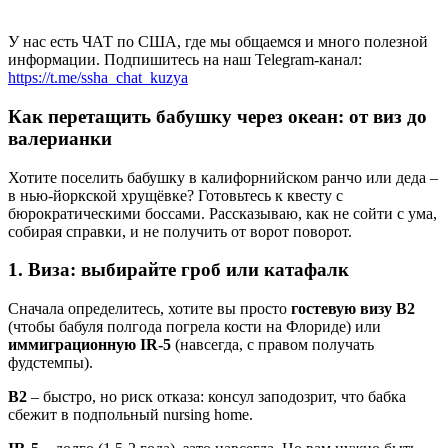
У нас есть ЧАТ по США, где мы общаемся и много полезной
информации. Подпишитесь на наш Telegram-канал:
https://t.me/ssha_chat_kuzya
Как перетащить бабушку через океан: от виз до
валерианки
Хотите поселить бабушку в калифорнийском ранчо или деда –
в нью-йоркской хрущёвке? Готовьтесь к квесту с
бюрократическими боссами. Рассказываю, как не сойти с ума,
собирая справки, и не получить от ворот поворот.
1. Виза: выбирайте гроб или катафалк
Сначала определитесь, хотите вы просто
гостевую визу B2
(чтобы бабуля полгода погрела кости на Флориде) или
иммиграционную IR-5
(навсегда, с правом получать
фудстемпы).
B2
– быстро, но риск отказа: консул заподозрит, что бабка
сбежит в подпольный nursing home.