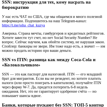
SSN: инструкция для тех, кому насрать на
бюрократию
У нас есть ЧАТ по США, где мы общаемся и много полезной
информации. Подпишитесь на наш Telegram-канал:
https://t.me/ssha_chat_kuzya
Америка. Страна мечты, гамбургеров и кредитных рейтингов.
Хотите завести тут счет, но нет Social Security Number? Не
вопрос. Сейчас научим, как обойти систему, не нарушая закон.
Спойлер: банкиры не звери. Им тоже надо есть, а значит — им
можно продать историю про ваши деньги.
SSN vs ITIN: разница как между Coca-Cola и
«Колокольчиком»
SSN — это как паспорт для налоговой. ITIN — его младший
брат для мигрантов. Если вы не резидент, но хотите платить
налоги (или просто поиграть в капитализм), получайте ITIN
через форму W-7. Да, придется потерпеть 6-8 недель
ожидания. Нет, это не гарантирует одобрение счёта — но
повышает шансы вдвое.
Банки, которые пускают без SSN: ТОП-5 контор