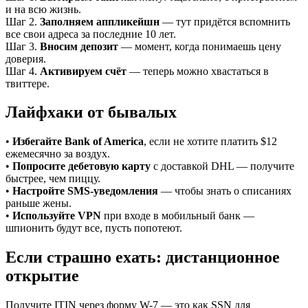
и на всю жизнь.
Шаг 2.
Заполняем аппликейшн
— тут придётся вспомнить
все свои адреса за последние 10 лет.
Шаг 3.
Вносим депозит
— момент, когда понимаешь цену
доверия.
Шаг 4.
Активируем счёт
— теперь можно хвастаться в
твиттере.
Лайфхаки от бывалых
•
Избегайте Bank of America
, если не хотите платить $12
ежемесячно за воздух.
•
Попросите дебетовую карту
с доставкой DHL — получите
быстрее, чем пиццу.
•
Настройте SMS-уведомления
— чтобы знать о списаниях
раньше жены.
•
Используйте VPN
при входе в мобильный банк —
шпионить будут все, пусть попотеют.
Если страшно ехать: дистанционное
открытие
Получите ITIN через форму W-7 — это как SSN для