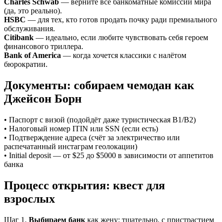
Charles Schwab
— верните все банкоматные комиссии мира
(да, это реально).
HSBC
— для тех, кто готов продать почку ради премиального
обслуживания.
Citibank
— идеально, если любите чувствовать себя героем
финансового триллера.
Bank of America
— когда хочется классики с налётом
бюрократии.
Документы: собираем чемодан как
Джейсон Борн
• Паспорт с визой (подойдёт даже туристическая B1/B2)
• Налоговый номер ITIN или SSN (если есть)
• Подтверждение адреса (счёт за электричество или
распечатанный инстаграм геолокации)
• Initial deposit — от $25 до $5000 в зависимости от аппетитов
банка
Процесс открытия: квест для
взрослых
Шаг 1.
Выбираем банк
как жену: тщательно, с пристрастием