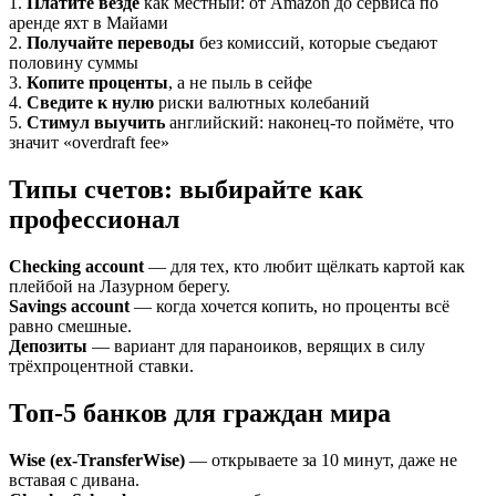
1.
Платите везде
как местный: от Amazon до сервиса по
аренде яхт в Майами
2.
Получайте переводы
без комиссий, которые съедают
половину суммы
3.
Копите проценты
, а не пыль в сейфе
4.
Сведите к нулю
риски валютных колебаний
5.
Стимул выучить
английский: наконец-то поймёте, что
значит «overdraft fee»
Типы счетов: выбирайте как
профессионал
Checking account
— для тех, кто любит щёлкать картой как
плейбой на Лазурном берегу.
Savings account
— когда хочется копить, но проценты всё
равно смешные.
Депозиты
— вариант для параноиков, верящих в силу
трёхпроцентной ставки.
Топ-5 банков для граждан мира
Wise (ex-TransferWise)
— открываете за 10 минут, даже не
вставая с дивана.