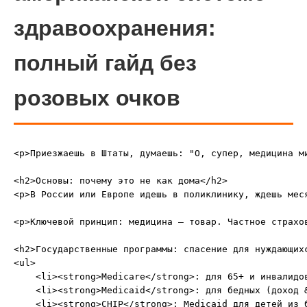
здравоохранения:
полный гайд без
розовых очков
<p>Приезжаешь в Штаты, думаешь: "О, супер, медицина м
<h2>Основы: почему это не как дома</h2>

<p>В России или Европе идешь в поликлинику, ждешь мес
<p>Ключевой принцип: медицина – товар. Частное страхо
<h2>Государственные программы: спасение для нуждающихс
<ul>

    <li><strong>Medicare</strong>: для 65+ и инвалидо
    <li><strong>Medicaid</strong>: для бедных (доход 
    <li><strong>CHIP</strong>: Medicaid для детей из 