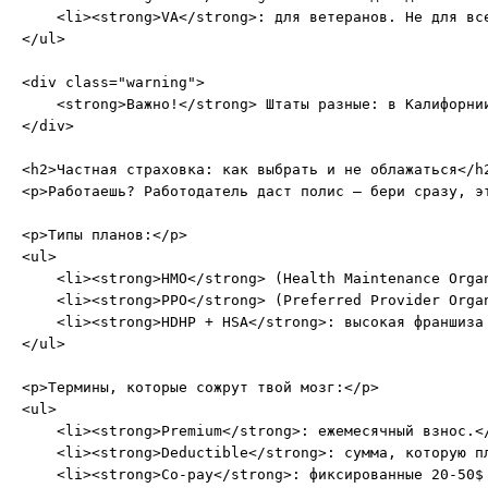
    <li><strong>VA</strong>: для ветеранов. Не для все
</ul>

<div class="warning">

    <strong>Важно!</strong> Штаты разные: в Калифорни
</div>

<h2>Частная страховка: как выбрать и не облажаться</h2
<p>Работаешь? Работодатель даст полис – бери сразу, э
<p>Типы планов:</p>

<ul>

    <li><strong>HMO</strong> (Health Maintenance Orga
    <li><strong>PPO</strong> (Preferred Provider Orga
    <li><strong>HDHP + HSA</strong>: высокая франшиза
</ul>

<p>Термины, которые сожрут твой мозг:</p>

<ul>

    <li><strong>Premium</strong>: ежемесячный взнос.</
    <li><strong>Deductible</strong>: сумма, которую пл
    <li><strong>Co-pay</strong>: фиксированные 20-50$ 