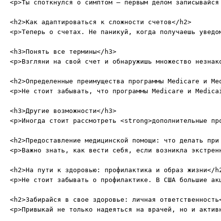
<p>Ты споткнулся о симптом – первым делом записывайся
<h2>Как адаптироваться к сложности счетов</h2>

<p>Теперь о счетах. Не паникуй, когда получаешь уведо
<h3>Понять все термины</h3>

<p>Взгляни на свой счет и обнаружишь множество незнак
<h2>Определенные преимущества программы Medicare и Med
<p>Не стоит забывать, что программы Medicare и Medica
<h3>Другие возможности</h3>

<p>Иногда стоит рассмотреть <strong>дополнительные пр
<h2>Предоставление медицинской помощи: что делать при 
<p>Важно знать, как вести себя, если возникла экстрен
<h2>На пути к здоровью: профилактика и образ жизни</h2
<p>Не стоит забывать о профилактике. В США большие ак
<h2>Забирайся в свое здоровье: личная ответственность<
<p>Привыкай не только надеяться на врачей, но и актив