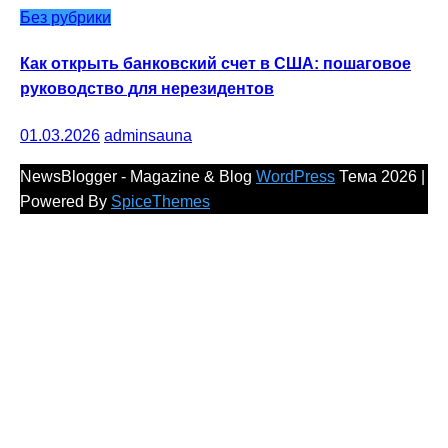
Без рубрики
Как открыть банковский счет в США: пошаговое
руководство для нерезидентов
01.03.2026
adminsauna
NewsBlogger - Magazine & Blog
WordPress
Тема 2026 |
Powered By
SpiceThemes