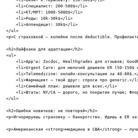
    <li>Специалист: 200-500$</li>

    <li>КТ/МРТ: 1000-5000$</li>

    <li>Роды: 10k-30k$</li>

    <li>Аппендицит: 30k$</li>

</ul>

<p>С страховкой – копейки после deductible. Профилакт
<h2>Лайфхаки для адаптации</h2>

<ul>

    <li>App'ы: Zocdoc, Healthgrades для отзывов; GoodR
    <li>Urgent Care: для мелочей дешевле ER (50-150$ с
    <li>Telemedicine: онлайн-консультации за 40-80$.</
    <li>Фармацевт – твой друг: спроси про generic.</li
    <li>Семейный план: дешевле для всех.</li>

    <li>Штаты: NY/CA – дорого, но покрытие лучше; Флор
</ul>

<h2>Ошибки новичков: не повторяй</h2>

<p>Игнорируешь страховку – банкротство. Идешь в ER за
<p>Американская <strong>медицина в США</strong> – луч