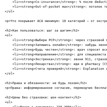
    <li><strong>Co-insurance</strong>: % после deduct
    <li><strong>Out-of-pocket max</strong>: потолок тв
</ul>

<p>Что покрывает ACA минимум: 10 категорий – от экстр
<h2>Как пользоваться: шаг за шагом</h2>

<ol>

    <li><strong>Выбери PCP</strong>: через страховой 
    <li><strong>Запишись онлайн</strong>: забудь звон
    <li><strong>Будь честен</strong>: врач спросит вс
    <li><strong>Направление</strong>: для специалиста
    <li><strong>Экстренка</strong>: звони 911, страхо
    <li><strong>Лекарства</strong>: иди в pharmacy (C
    <li><strong>Счета проверяй</strong>: Explanation 
</ol>

<h2>Права и обязанности: не будь лохом</h2>

<p>Права: информированное согласие, переводчик беспла
<h2>Цены без страховки: шок-контент</h2>

<ul>

    <li>Визит к терапевту: 150-300$</li>
