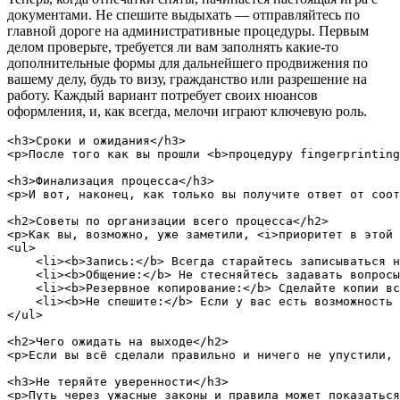
документами. Не спешите выдыхать — отправляйтесь по
главной дороге на административные процедуры. Первым
делом проверьте, требуется ли вам заполнять какие-то
дополнительные формы для дальнейшего продвижения по
вашему делу, будь то визу, гражданство или разрешение на
работу. Каждый вариант потребует своих нюансов
оформления, и, как всегда, мелочи играют ключевую роль.
<h3>Сроки и ожидания</h3>

<p>После того как вы прошли <b>процедуру fingerprinting
<h3>Финализация процесса</h3>

<p>И вот, наконец, как только вы получите ответ от соот
<h2>Советы по организации всего процесса</h2>

<p>Как вы, возможно, уже заметили, <i>приоритет в этой 
<ul>

    <li><b>Запись:</b> Всегда старайтесь записываться н
    <li><b>Общение:</b> Не стесняйтесь задавать вопросы
    <li><b>Резервное копирование:</b> Сделайте копии вс
    <li><b>Не спешите:</b> Если у вас есть возможность 
</ul>

<h2>Чего ожидать на выходе</h2>

<p>Если вы всё сделали правильно и ничего не упустили, 
<h3>Не теряйте уверенности</h3>

<p>Путь через ужасные законы и правила может показаться