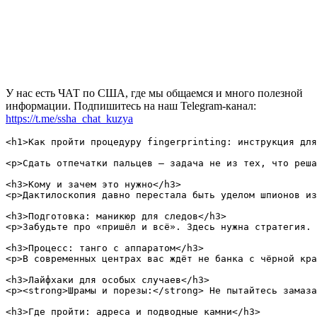
У нас есть ЧАТ по США, где мы общаемся и много полезной
информации. Подпишитесь на наш Telegram-канал:
https://t.me/ssha_chat_kuzya
<h1>Как пройти процедуру fingerprinting: инструкция для
<p>Сдать отпечатки пальцев — задача не из тех, что реша
<h3>Кому и зачем это нужно</h3>

<p>Дактилоскопия давно перестала быть уделом шпионов из
<h3>Подготовка: маникюр для следов</h3>

<p>Забудьте про «пришёл и всё». Здесь нужна стратегия. 
<h3>Процесс: танго с аппаратом</h3>

<p>В современных центрах вас ждёт не банка с чёрной кра
<h3>Лайфхаки для особых случаев</h3>

<p><strong>Шрамы и порезы:</strong> Не пытайтесь замаза
<h3>Где пройти: адреса и подводные камни</h3>
