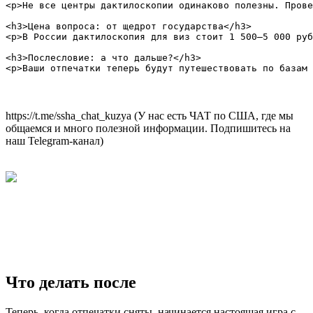
<p>Не все центры дактилоскопии одинаково полезны. Прове
<h3>Цена вопроса: от щедрот государства</h3>

<p>В России дактилоскопия для виз стоит 1 500–5 000 руб
<h3>Послесловие: а что дальше?</h3>

https://t.me/ssha_chat_kuzya (У нас есть ЧАТ по США, где мы
общаемся и много полезной информации. Подпишитесь на
наш Telegram-канал)
Что делать после
Теперь, когда отпечатки сняты, начинается настоящая игра с