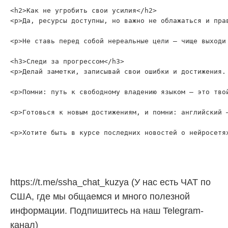
<h2>Как не угробить свои усилия</h2>

<p>Да, ресурсы доступны, но важно не облажаться и пра
<p>Не ставь перед собой нереальные цели — чище выходи
<h3>Следи за прогрессом</h3>

<p>Делай заметки, записывай свои ошибки и достижения.
<p>Помни: путь к свободному владению языком — это тво
<p>Готовься к новым достижениям, и помни: английский —
https://t.me/ssha_chat_kuzya (У нас есть ЧАТ по
США, где мы общаемся и много полезной
информации. Подпишитесь на наш Telegram-
канал)