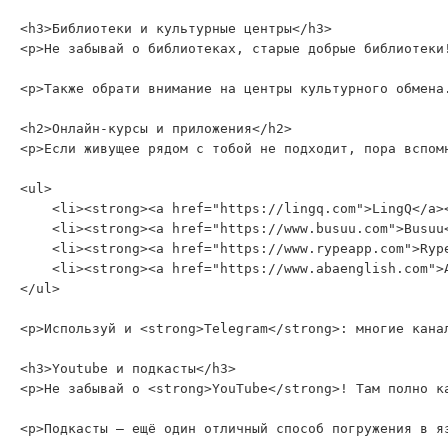
<h3>Библиотеки и культурные центры</h3>

<p>Не забывай о библиотеках, старые добрые библиотеки
<p>Также обрати внимание на центры культурного обмена
<h2>Онлайн-курсы и приложения</h2>

<p>Если живущее рядом с тобой не подходит, пора вспом
<ul>

    <li><strong><a href="https://lingq.com">LingQ</a>
    <li><strong><a href="https://www.busuu.com">Busuu
    <li><strong><a href="https://www.rypeapp.com">Ryp
    <li><strong><a href="https://www.abaenglish.com">
</ul>

<p>Используй и <strong>Telegram</strong>: многие кана
<h3>Youtube и подкасты</h3>

<p>Не забывай о <strong>YouTube</strong>! Там полно к
<p>Подкасты — ещё один отличный способ погружения в я