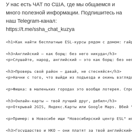
У нас есть ЧАТ по США, где мы общаемся и
много полезной информации. Подпишитесь на
наш Telegram-канал:
https://t.me/ssha_chat_kuzya
<h1>Как найти бесплатные ESL-курсы рядом с домом: гайд
<h3>Английский — как борщ: без него никуда</h3>

<p>Слушайте, народ, английский — это как борщ: без не
<h3>Проверь свой район — давай, не стесняйся</h3>

<p>Начни с того, что выйди из подъезда и окинь взгляд
<p>Фишка: в маленьких городах это вообще лотерея. Спр
<h3>Онлайн-карты — твой лучший друг, дебил</h3>

<p>Открывай 2GIS, Яндекс.Карты или Google Maps. Вбей 
<p>Пример: в Новосибе ищи "Новосибирский центр ESL" и
<h3>Государство и НКО — они платят за твой английский<