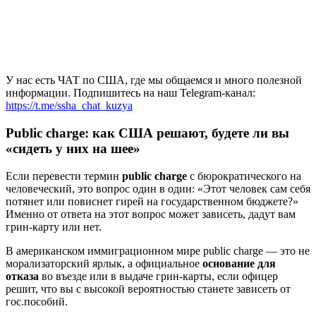
У нас есть ЧАТ по США, где мы общаемся и много полезной
информации. Подпишитесь на наш Telegram-канал:
https://t.me/ssha_chat_kuzya
Public charge: как США решают, будете ли вы
«сидеть у них на шее»
Если перевести термин
public charge
с бюрократического на
человеческий, это вопрос один в один: «Этот человек сам себя
потянет или повиснет гирей на государственном бюджете?»
Именно от ответа на этот вопрос может зависеть, дадут вам
грин-карту или нет.
В американском иммиграционном мире public charge — это не
морализаторский ярлык, а официальное
основание для
отказа
во въезде или в выдаче грин-карты, если офицер
решит, что вы с высокой вероятностью станете зависеть от
гос.пособий.