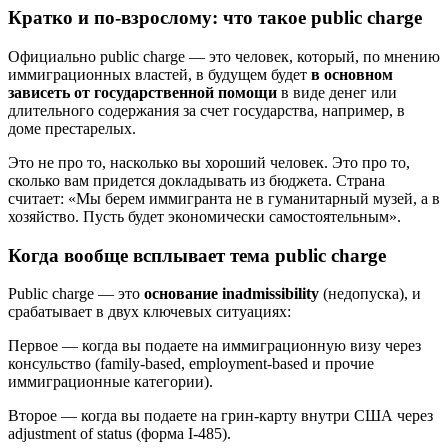
Кратко и по-взрослому: что такое public charge
Официально public charge — это человек, который, по мнению
иммиграционных властей, в будущем будет
в основном
зависеть от государственной помощи
в виде денег или
длительного содержания за счет государства, например, в
доме престарелых.
Это не про то, насколько вы хороший человек. Это про то,
сколько вам придется докладывать из бюджета. Страна
считает: «Мы берем иммигранта не в гуманитарный музей, а в
хозяйство. Пусть будет экономически самостоятельным».
Когда вообще всплывает тема public charge
Public charge — это
основание inadmissibility
(недопуска), и
срабатывает в двух ключевых ситуациях:
Первое — когда вы подаете на иммиграционную визу через
консульство (family-based, employment-based и прочие
иммиграционные категории).
Второе — когда вы подаете на грин-карту внутри США через
adjustment of status (форма I-485).