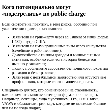
Кого потенциально могут
«подстрелить» по public charge
Если смотреть на практику, в
зоне риска
, особенно при
ужесточении правил, оказываются:
Заявители на грин-карту через adjustment of status (форма
I-485) внутри США;
Заявители на иммиграционные визы через консульства
(семейные и рабочие линии);
Домохозяйства с низким доходом и минимальными
активами, особенно если есть история бенефитов
именно у заявителя;
Люди с проблемным здоровьем без понятного покрытия
расходов и без страховки;
Заявители с нестабильной занятостью или отсутствием
профнавыков, которые сложно монетизировать.
Специально для тех, кто ориентирован на стабильность,
важно помнить: многие категории формально вне игры.
Например, беженцы, лица с убежищем, TPS, U и T визы,
VAWA и обладатели грин-карт, которые не выезжали больше
чем на полгода подряд.