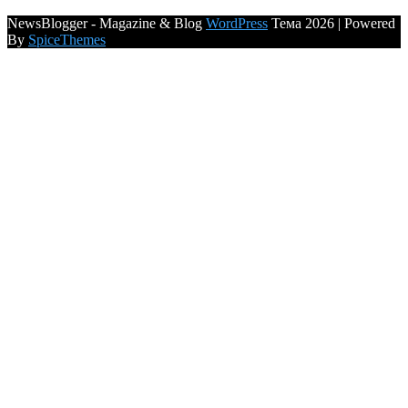
NewsBlogger - Magazine & Blog
WordPress
Тема 2026 | Powered
By
SpiceThemes