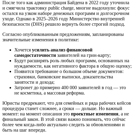
После того как администрация Байдена в 2022 году уточнила
и смягчила трактовку public charge, многие выдохнули: фокус
остался на узком наборе денежных программ и долгосрочном
уходе. Однако в 2025–2026 году Министерство внутренней
безопасности (DHS) решило вернуть более строгий подход.
Согласно опубликованным предложениям, запланированы
значительные изменения в политике:
Хочется
усилить анализ финансовой
самодостаточности
заявителей на грин-карту;
Будут расширять роль любых программ, основанных на
нуждаемости, как негативного фактора в общую оценку;
Появится требование о большом объеме документов:
страховки, банковские выписки, доказательства
занятости и дохода;
Затронет до примерно 400 000 заявителей в год — это
не косметика, а массовая реформа.
Юристы предрекают, что для семейных и ряда рабочих кейсов
процедура станет сложнее, а сроки — дольше. Но важный
момент: на момент описания это
проектные изменения
, а не
финальный закон. В этой связи важно понимать, что сейчас
более чем когда-либо актуально следить за обновлениями и
быть на шаг впереди.