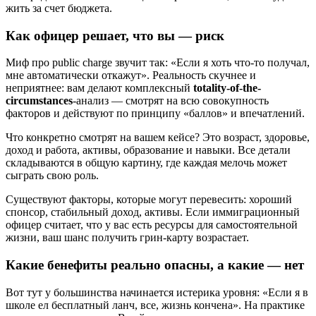
жить за счет бюджета.
Как офицер решает, что вы — риск
Миф про public charge звучит так: «Если я хоть что-то получал,
мне автоматически откажут». Реальность скучнее и
неприятнее: вам делают комплексный
totality-of-the-
circumstances
-анализ — смотрят на всю совокупность
факторов и действуют по принципу «баллов» и впечатлений.
Что конкретно смотрят на вашем кейсе? Это возраст, здоровье,
доход и работа, активы, образование и навыки. Все детали
складываются в общую картину, где каждая мелочь может
сыграть свою роль.
Существуют факторы, которые могут перевесить: хороший
спонсор, стабильный доход, активы. Если иммиграционный
офицер считает, что у вас есть ресурсы для самостоятельной
жизни, ваш шанс получить грин-карту возрастает.
Какие бенефиты реально опасны, а какие — нет
Вот тут у большинства начинается истерика уровня: «Если я в
школе ел бесплатный ланч, все, жизнь кончена». На практике