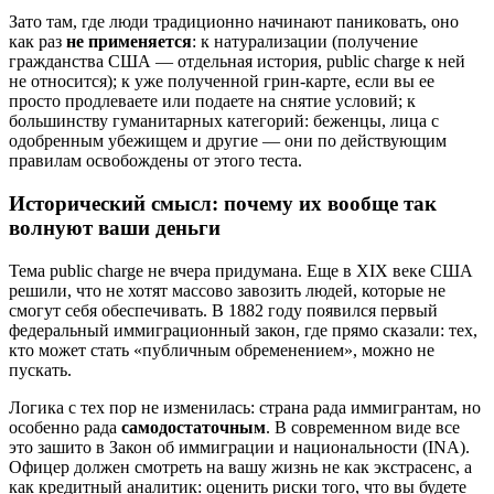
Зато там, где люди традиционно начинают паниковать, оно
как раз
не применяется
: к натурализации (получение
гражданства США — отдельная история, public charge к ней
не относится); к уже полученной грин-карте, если вы ее
просто продлеваете или подаете на снятие условий; к
большинству гуманитарных категорий: беженцы, лица с
одобренным убежищем и другие — они по действующим
правилам освобождены от этого теста.
Исторический смысл: почему их вообще так
волнуют ваши деньги
Тема public charge не вчера придумана. Еще в XIX веке США
решили, что не хотят массово завозить людей, которые не
смогут себя обеспечивать. В 1882 году появился первый
федеральный иммиграционный закон, где прямо сказали: тех,
кто может стать «публичным обременением», можно не
пускать.
Логика с тех пор не изменилась: страна рада иммигрантам, но
особенно рада
самодостаточным
. В современном виде все
это зашито в Закон об иммиграции и национальности (INA).
Офицер должен смотреть на вашу жизнь не как экстрасенс, а
как кредитный аналитик: оценить риски того, что вы будете