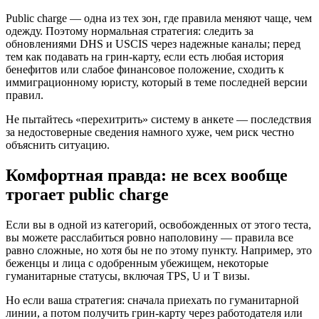
Public charge — одна из тех зон, где правила меняют чаще, чем
одежду. Поэтому нормальная стратегия: следить за
обновлениями DHS и USCIS через надежные каналы; перед
тем как подавать на грин-карту, если есть любая история
бенефитов или слабое финансовое положение, сходить к
иммиграционному юристу, который в теме последней версии
правил.
Не пытайтесь «перехитрить» систему в анкете — последствия
за недостоверные сведения намного хуже, чем риск честно
объяснить ситуацию.
Комфортная правда: не всех вообще
трогает public charge
Если вы в одной из категорий, освобожденных от этого теста,
вы можете расслабиться ровно наполовину — правила все
равно сложные, но хотя бы не по этому пункту. Например, это
беженцы и лица с одобренным убежищем, некоторые
гуманитарные статусы, включая TPS, U и T визы.
Но если ваша стратегия: сначала приехать по гуманитарной
линии, а потом получить грин-карту через работодателя или